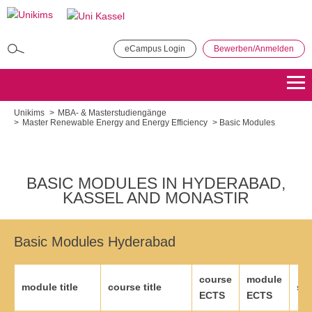
Direkt
zum
Inhalt
eCampus Login
Bewerben/Anmelden
MBA in General Management
Bewerben
Übersicht
Unikims
MBA- & Masterstudiengänge
Master Renewable Energy and Energy Efficiency
Basic Modules
Master of Public Administration (MPA)
Bewerben
Übersicht
BASIC MODULES IN HYDERABAD,
KASSEL AND MONASTIR
Master Coaching, Organisationsberatung, Supervision (COS)
Bewerben
Übersicht
Basic Modules Hyderabad
Master of Science - Industrielles Produktionsmanagement
course
module
Bewerben
Übersicht
module title
course title
sit
ECTS
ECTS