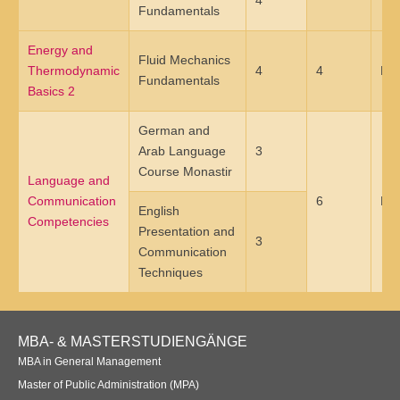
4
Fundamentals
Übersicht
Energy and
Planspiel Produktionssteuerung und Logistik
Fluid Mechanics
Thermodynamic
4
4
Mon
Fundamentals
Übersicht
Basics 2
Industrie 4.0
German and
Arab Language
3
Übersicht
Course Monastir
Language and
Kompetenzbasiertes Projektmanagement
Communication
6
Mon
English
Competencies
Presentation and
Übersicht
3
Communication
Techniques
Business Spotlight
Übersicht
Footer
MBA- & MASTERSTUDIENGÄNGE
Navigation
MBA in General Management
Master of Public Administration (MPA)