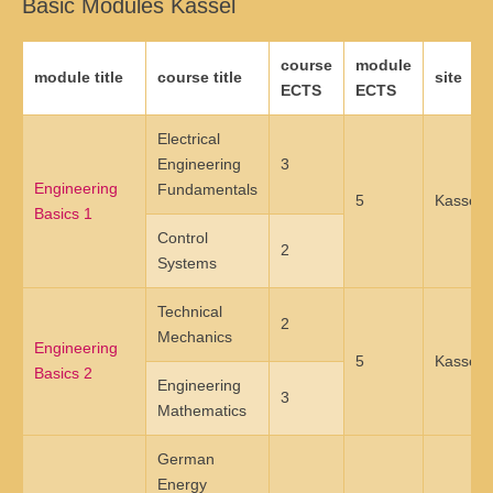
Basic Modules Kassel
Anmelden
Übersicht
course
module
module title
course title
site
Innovation & Entrepreneurship
ECTS
ECTS
Anmelden
Übersicht
Electrical
Engineering
3
Planung des ÖPNV
Engineering
Fundamentals
5
Kassel
Basics 1
Übersicht
Control
2
Systems
Organisation, Wettbewerb und Recht im ÖPNV
Übersicht
Technical
2
Mechanics
Engineering
Betrieb, Technik und Verkehrsmanagement des ÖPNV
5
Kassel
Basics 2
Engineering
3
Übersicht
Mathematics
Planung, Betrieb und Steuerung von Produktions- und
German
Logistiksystemen
Energy