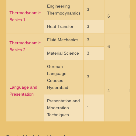
Master of Science - ÖPNV und Mobilität
Engineering
3
Thermodynamic
Bewerben
Übersicht
Thermodynamics
6
Hy
Basics 1
Master in Bildungsmanagement
Heat Transfer
3
Bewerben
Übersicht
Fluid Mechanics
3
Thermodynamic
6
Hy
Basics 2
Master of Science Wind Energy Systems
Material Science
3
Bewerben
Übersicht
German
Language
Wind Energy Systems (WES) - Diploma of Advanced Studies
3
Courses
(DAS)
Language and
Hyderabad
4
Hy
Presentation
Anmelden
Übersicht
Presentation and
Moderation
1
Digital Business
Techniques
Anmelden
Übersicht
Marketing & Sales