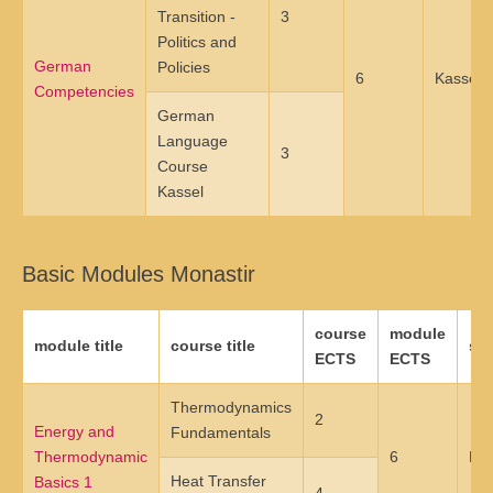
Transition -
3
Übersicht
Politics and
German
Policies
Qualitätsmanagement in Entwicklung, Planung, Produktion und
6
Kassel
Competencies
Lieferkette
German
Language
Übersicht
3
Course
Informationsmanagement in Produktion und Logistik
Kassel
Übersicht
Basic Modules Monastir
Studienprogramme Energie-Bauen-Umwelt
Übersicht
course
module
module title
course title
sit
ECTS
ECTS
BWL-Kompakt
Thermodynamics
Übersicht
2
Energy and
Fundamentals
Thermodynamic
6
Mon
Betriebswirtschaft des ÖPNV
Heat Transfer
Basics 1