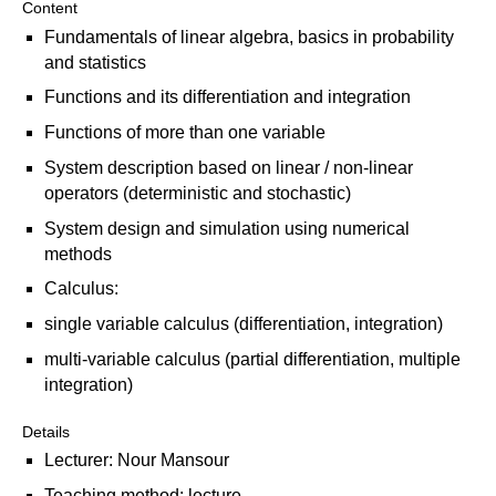
Content
Übersicht
Fundamentals of linear algebra, basics in probability
and statistics
Planspiel Produktionssteuerung und Logistik
Functions and its differentiation and integration
Übersicht
Functions of more than one variable
Industrie 4.0
System description based on linear / non-linear
operators (deterministic and stochastic)
Übersicht
System design and simulation using numerical
Kompetenzbasiertes Projektmanagement
methods
Calculus:
Übersicht
single variable calculus (differentiation, integration)
Business Spotlight
multi-variable calculus (partial differentiation, multiple
Übersicht
integration)
Details
Lecturer: Nour Mansour
Teaching method: lecture