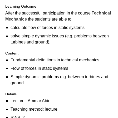
Learning Outcome
Anmelden
Übersicht
After the successful participation in the course
Technical
Mechanics
the students are able to:
Innovation & Entrepreneurship
calculate flow of forces in static systems
Anmelden
Übersicht
solve simple dynamic issues (e.g. problems between
turbines and ground).
Planung des ÖPNV
Übersicht
Content
Fundamental definitions in technical mechanics
Organisation, Wettbewerb und Recht im ÖPNV
Flow of forces in static systems
Übersicht
Simple dynamic problems e.g. between turbines and
ground
Betrieb, Technik und Verkehrsmanagement des ÖPNV
Details
Übersicht
Lecturer: Ammar Abid
Planung, Betrieb und Steuerung von Produktions- und
Teaching method: lecture
Logistiksystemen
SWS: 2