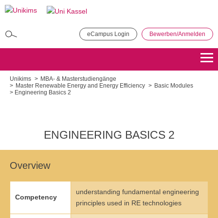
Direkt
zum
Inhalt
eCampus Login
Bewerben/Anmelden
MBA in General Management
Bewerben
Übersicht
Unikims
MBA- & Masterstudiengänge
Master Renewable Energy and Energy Efficiency
Basic Modules
Engineering Basics 2
Master of Public Administration (MPA)
Bewerben
Übersicht
ENGINEERING BASICS 2
Master Coaching, Organisationsberatung, Supervision (COS)
Bewerben
Übersicht
Overview
Master of Science - Industrielles Produktionsmanagement
understanding fundamental engineering
Competency
Bewerben
Übersicht
principles used in RE technologies