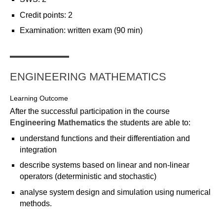
Übersicht
Credit points: 2
Examination: written exam (90 min)
Qualitätsmanagement in Entwicklung, Planung, Produktion und
Lieferkette
Übersicht
ENGINEERING MATHEMATICS
Informationsmanagement in Produktion und Logistik
Learning Outcome
Übersicht
After the successful participation in the course
Engineering Mathematics
the students are able to:
Studienprogramme Energie-Bauen-Umwelt
understand functions and their differentiation and
Übersicht
integration
describe systems based on linear and non-linear
BWL-Kompakt
operators (deterministic and stochastic)
Übersicht
analyse system design and simulation using numerical
methods.
Betriebswirtschaft des ÖPNV