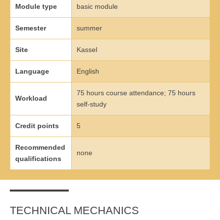
Master of Science - ÖPNV und Mobilität
Module type
basic module
Bewerben
Übersicht
Semester
summer
Master in Bildungsmanagement
Site
Kassel
Bewerben
Übersicht
Language
English
Master of Science Wind Energy Systems
75 hours course attendance; 75 hours
Workload
Bewerben
Übersicht
self-study
Wind Energy Systems (WES) - Diploma of Advanced Studies
Credit points
5
(DAS)
Recommended
none
Anmelden
Übersicht
qualifications
Digital Business
Anmelden
Übersicht
TECHNICAL MECHANICS
Marketing & Sales