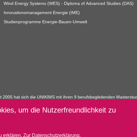
Wind Energy Systems (WES) - Diploma of Advanced Studies (DAS)
Innovationsmanagement Energie (IME)
Studienprogramme Energie-Bauen-Umwelt
it 2005 hat sich die UNIKIMS mit ihren 9 berufsbegleitenden Masterst
für Unternehmen, Organisationen und Verwaltungen entwickelt. Sie verb
ies, um die Nutzerfreundlichkeit zu
nwendung in der Praxis und schafft für die jährlich über 1200 Studiere
ungskompetenz zielgerichtet zu vermitteln.
u erklären. Zur
Datenschutzerklärung
.