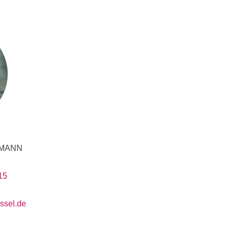
Produktionsmanagement
Anmelden
Übersicht
Planung des ÖPNV
Übersicht
Organisation, Wettbewerb und Recht im ÖPNV
Übersicht
Betrieb, Technik und Verkehrsmanagement des ÖPNV
MANN
Übersicht
15
Planung, Betrieb und Steuerung von Produktions- und
ssel.de
Logistiksystemen