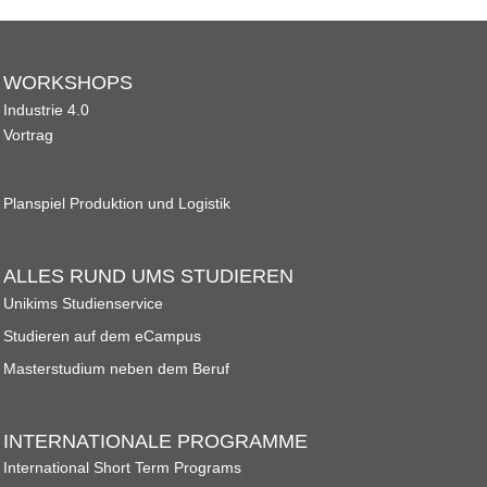
Übersicht
Qualitätsmanagement in Entwicklung, Planung,
WORKSHOPS
Produktion und Lieferkette
Industrie 4.0
Vortrag
Übersicht
Planspiel Produktion und Logistik
Informationsmanagement in Produktion und Logistik
Übersicht
ALLES RUND UMS STUDIEREN
Unikims Studienservice
Studienprogramme Energie-Bauen-Umwelt
Studieren auf dem eCampus
Übersicht
Masterstudium neben dem Beruf
BWL-Kompakt
INTERNATIONALE PROGRAMME
International Short Term Programs
Übersicht