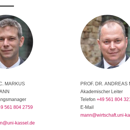
V
tbewerb und Recht im ÖPNV
t des ÖPNV
ms (WES) - Diploma of Advanced Studies (DAS)
ment Energie (IME)
 Energie-Bauen-Umwelt
C.
MARKUS
PROF. DR.
ANDREAS
ANN
Akademischer Leiter
angsmanager
Telefon
+49 561 804 32
49 561 804 2759
E-Mail
mann@wirtschaft.uni-ka
n@uni-kassel.de