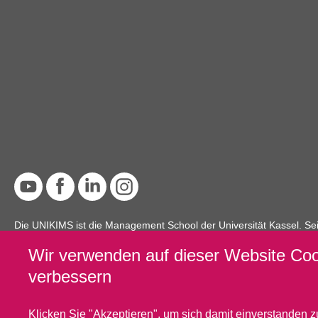
Die UNIKIMS ist die Management School der Universität Kassel. Se
einem unverzichtbaren Partner in der universitären Weiterbildung 
Wir verwenden auf dieser Website Cook
Studiengängen aktuelle wissenschaftliche Erkenntnisse und deren A
verbessern
und Lernumgebung, die geeignet ist, Fach-, Methoden- und Anwend
Klicken Sie "Akzeptieren", um sich damit einverstanden z