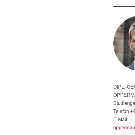
Produktionsmanagement
Planung des ÖPN
Bewerben
Übersicht
Organisation, Wet
Betriebswirtschaf
Wind Energy Syste
Innovationsmanage
Studienprogramme
DIPL.-OE
OPPERM
Studieng
Telefon
+
E-Mail
opperman