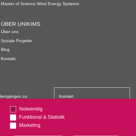
Master of Science Wind Energy Systems
Betriebswirtschaft des ÖPNV
ÜBER UNIKIMS
Übersicht
Über uns
Soziale Projekte
Planspiel Produktionssteuerung und Logistik
Blog
Übersicht
Kontakt
Industrie 4.0
Übersicht
udiengängen zu
Kontakt
indet in den
UNIKIMS GmbH
Kompetenzbasiertes Projektmanagement
Notwendig
nden eine Lehr-
Universitätsplatz 12, 34127 Kassel
Funktional & Statistik
Übersicht
Marketing