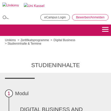
Direkt
zum
Inhalt
eCampus Login
Bewerben/Anmelden
MBA in General Management
Bewerben
Übersicht
Unikims
Zertifikatsprogramme
Digital Business
Studieninhalte & Termine
Master of Public Administration (MPA)
Bewerben
Übersicht
STUDIENINHALTE
Master Coaching, Organisationsberatung, Supervision (COS)
Bewerben
Übersicht
Master of Science - Industrielles Produktionsmanagement
1
Modul
Bewerben
Übersicht
DIGITAL BUSINESS AND