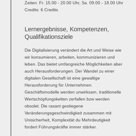
Zeiten: Fr. 15.00 - 20.00 Uhr, Sa. 09.00 - 18.00 Uhr
Credits: 6 Credits
Anmelden
Übersicht
Innovation & Entrepreneurship
Lernergebnisse, Kompetenzen,
Anmelden
Übersicht
Qualifikationsziele
Planung des ÖPNV
Die Digitalisierung verändert die Art und Weise wie
wir konsumieren, arbeiten, kommunizieren und
Übersicht
leben. Das bietet umfangreiche Möglichkeiten aber
auch Herausforderungen. Der Wandel zu einer
Organisation, Wettbewerb und Recht im ÖPNV
digitalen Gesellschaft ist eine gewaltige
Herausforderung für Unternehmen.
Übersicht
Geschäftsmodelle werden unwirksam, traditionelle
Wertschöpfungsketten zerfallen bzw werden
Betrieb, Technik und Verkehrsmanagement des ÖPNV
obsolet. Die rasant gestiegene
Übersicht
Veränderungsgeschwindigkeit zusammen mit
Unisicherheit, Komplexität du Mehrdeutigkeit
Planung, Betrieb und Steuerung von Produktions- und
fordert Führungskräfte immer stärker.
Logistiksystemen