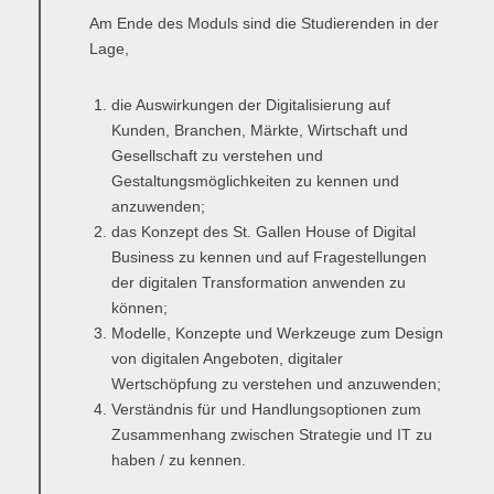
Am Ende des Moduls sind die Studierenden in der
Übersicht
Lage,
Qualitätsmanagement in Entwicklung, Planung, Produktion und
Lieferkette
die Auswirkungen der Digitalisierung auf
Kunden, Branchen, Märkte, Wirtschaft und
Übersicht
Gesellschaft zu verstehen und
Gestaltungsmöglichkeiten zu kennen und
Informationsmanagement in Produktion und Logistik
anzuwenden;
das Konzept des St. Gallen House of Digital
Übersicht
Business zu kennen und auf Fragestellungen
der digitalen Transformation anwenden zu
Studienprogramme Energie-Bauen-Umwelt
können;
Übersicht
Modelle, Konzepte und Werkzeuge zum Design
von digitalen Angeboten, digitaler
BWL-Kompakt
Wertschöpfung zu verstehen und anzuwenden;
Verständnis für und Handlungsoptionen zum
Übersicht
Zusammenhang zwischen Strategie und IT zu
haben / zu kennen.
Betriebswirtschaft des ÖPNV