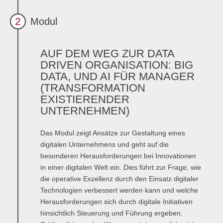
Übersicht
2
Modul
Planspiel Produktionssteuerung und Logistik
Übersicht
AUF DEM WEG ZUR DATA
DRIVEN ORGANISATION: BIG
Industrie 4.0
DATA, UND AI FÜR MANAGER
(TRANSFORMATION
Übersicht
EXISTIERENDER
UNTERNEHMEN)
Kompetenzbasiertes Projektmanagement
Übersicht
Das Modul zeigt Ansätze zur Gestaltung eines
digitalen Unternehmens und geht auf die
Business Spotlight
besonderen Herausforderungen bei Innovationen
in einer digitalen Welt ein. Dies führt zur Frage, wie
Übersicht
die operative Exzellenz durch den Einsatz digitaler
Technologien verbessert werden kann und welche
Herausforderungen sich durch digitale Initiativen
hinsichtlich Steuerung und Führung ergeben.