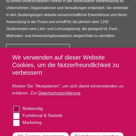
zu einem unverzichtbaren Partner in der universitären Weiterbildung für
Unternehmen, Organisationen und Verwaltungen entwickelt. Sie verbindet
in den Studiengängen aktuelle wissenschaftliche Erkenntnisse und deren
Anwendung in der Praxis und schafft für die jährlich über 1200
Studierenden eine Lehr- und Lernumgebung, die geeignet ist, Fach-,
Methoden- und Anwendungskompetenz zielgerichtet zu vermitteln.
Kontakt
Wir verwenden auf dieser Website
UNIKIMS GmbH
Cookies, um die Nutzerfreundlichkeit zu
Universitätsplatz 12, 34127 Kassel
verbessern
Fußzeilenmenü
Datenschutz
Klicken Sie "Akzeptieren", um sich damit einverstanden zu
erklären. Zur
Datenschutzerklärung
.
Impressum
Kontakt
Notwendig
Cookie Settings
Funktional & Statistik
Marketing
Copyright © Unikims. Alle Rechte vorbehalten.