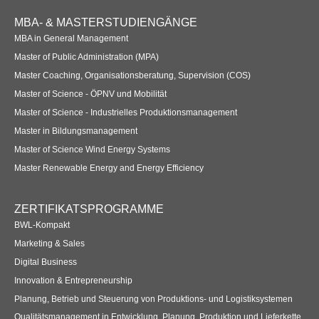
Footer
MBA- & MASTERSTUDIENGÄNGE
Navigation
MBA in General Management
Master of Public Administration (MPA)
Master Coaching, Organisationsberatung, Supervision (COS)
Master of Science - ÖPNV und Mobilität
Master of Science - Industrielles Produktionsmanagement
Master in Bildungsmanagement
Master of Science Wind Energy Systems
Master Renewable Energy and Energy Efficiency
ZERTIFIKATSPROGRAMME
BWL-Kompakt
Marketing & Sales
Digital Business
Innovation & Entrepreneurship
Planung, Betrieb und Steuerung von Produktions- und Logistiksystemen
Qualitätsmanagement in Entwicklung, Planung, Produktion und Lieferkette