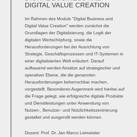
Master of Science - ÖPNV und Mobilität
DIGITAL VALUE CREATION
Bewerben
Übersicht
Im Rahmen des Moduls "Digital Business and
Digital Value Creation" werden zunächst die
Master in Bildungsmanagement
Grundlagen der Digitalisierung, die Logik der
Bewerben
Übersicht
digitalen Wertschöpfung, sowie die
Herausforderungen bei der Ausrichtung von
Master of Science Wind Energy Systems
Strategie, Geschäftsprozessen und IT-Systemen in
einer digitalisierten Welt erläutert. Darauf
Bewerben
Übersicht
aufbauend werden Ansätze auf strategischer und
operativer Ebene, die die genannten
Wind Energy Systems (WES) - Diploma of Advanced Studies
Herausforderungen beherrschbar machen,
(DAS)
vorgestellt. Besonderes Augenmerk wird hierbei auf
die Frage gelegt, wie erfolgreiche digitale Produkte
Anmelden
Übersicht
und Dienstleistungen unter Anwendung von
Digital Business
Nutzen-, Benutzer- und Nützlichkeitszentrierung
gestaltet und ausgerollt werden können.
Anmelden
Übersicht
Dozent: Prof. Dr. Jan Marco Leimeister
Marketing & Sales