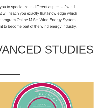
Übersicht
 to specialize in different aspects of wind
at will teach you exactly that knowledge which
Qualitätsmanagement in Entwicklung, Planung,
ter program Online M.Sc. Wind Energy Systems
Produktion und Lieferkette
t to become part of the wind energy industry.
Übersicht
VANCED STUDIES
Informationsmanagement in Produktion und Logistik
Übersicht
Studienprogramme Energie-Bauen-Umwelt
Übersicht
BWL-Kompakt
Übersicht