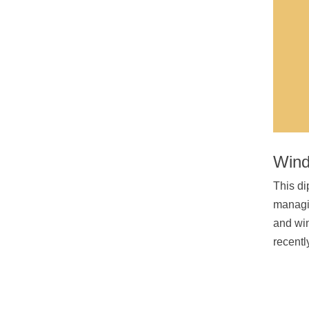
Wind
This di
managin
and win
recent