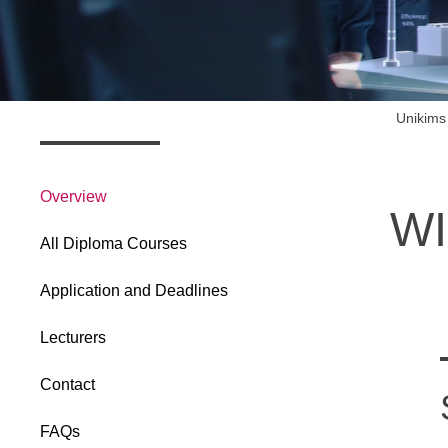
Produktionsmanagement
Planung des ÖPN
Bewerben
Übersicht
Organisation, Wet
Betriebswirtschaf
Wind Energy Syste
Unikims
Innovationsmanage
Studienprogramme
Overview
WI
All Diploma Courses
Application and Deadlines
Lecturers
Contact
FAQs