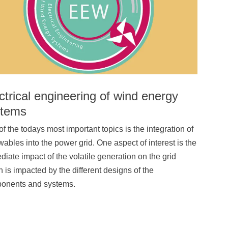
Betriebswirtschaft des ÖPNV
Übersicht
Planspiel Produktionssteuerung und Logistik
ctrical engineering of wind energy
Übersicht
stems
Industrie 4.0
f the todays most important topics is the integration of
ables into the power grid. One aspect of interest is the
Übersicht
iate impact of the volatile generation on the grid
 is impacted by the different designs of the
Kompetenzbasiertes Projektmanagement
onents and systems.
Übersicht