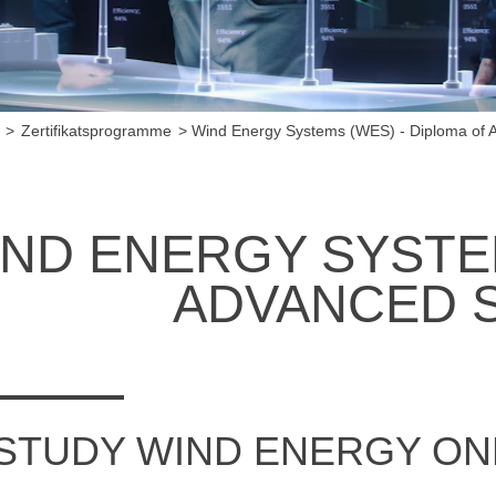
V
tbewerb und Recht im ÖPNV
t des ÖPNV
ms (WES) - Diploma of Advanced Studies (DAS)
Zertifikatsprogramme
Wind Energy Systems (WES) - Diploma of 
ment Energie (IME)
 Energie-Bauen-Umwelt
ND ENERGY SYSTE
ADVANCED 
STUDY WIND ENERGY ON