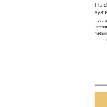
Flui
syst
If you 
mechan
methods
is the r