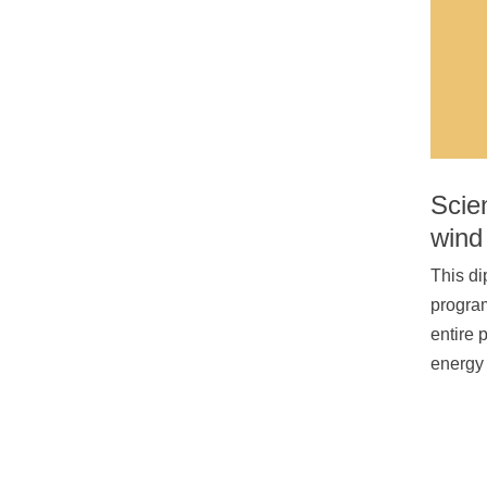
Scien
wind
This di
program
entire 
energy 