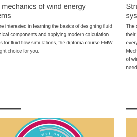
d mechanics of wind energy
Str
ems
sy
are interested in learning the basics of designing fluid
The d
ical components and applying modern calculation
their
 for fluid flow simulations, the diploma course FMW
every
ight choice for you.
Mecha
of w
need