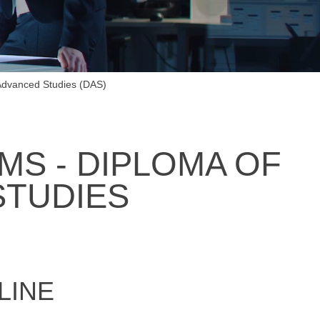
Produktionsmanagement
Anmelden
Übersicht
Planung des ÖPNV
Advanced Studies (DAS)
Übersicht
Organisation, Wettbewerb und Recht im ÖPNV
MS - DIPLOMA OF
Übersicht
STUDIES
Betrieb, Technik und Verkehrsmanagement des ÖPNV
Übersicht
Planung, Betrieb und Steuerung von Produktions- und
LINE
Logistiksystemen