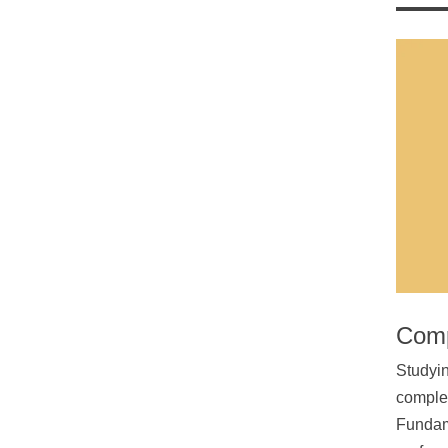
Comp
Studyin
complet
Fundame