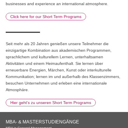
businesses and experience an international atmosphere.
Übersicht
Click here for our Short Term Programs
Qualitätsmanagement in Entwicklung, Planung, Produktion und
Lieferkette
Übersicht
Seit mehr als 20 Jahren genießen unsere Teilnehmer die
Informationsmanagement in Produktion und Logistik
einzigartige Kombination aus akademischen Programmen,
sprachlichem und kulturellem Lernen, unterhaltsamen
Übersicht
Aktivitäten und einem Heimaufenthalt. Sie lernen über
erneuerbare Energien, Märchen, Kunst oder interkulturelle
Studienprogramme Energie-Bauen-Umwelt
Kommunikation; lernen im und außerhalb des Klassenzimmers,
besuchen Unternehmen und erleben eine internationale
Übersicht
Atmosphäre.
BWL-Kompakt
Hier geht's zu unseren Short Term Programs
Übersicht
Betriebswirtschaft des ÖPNV
Footer
MBA- & MASTERSTUDIENGÄNGE
Navigation