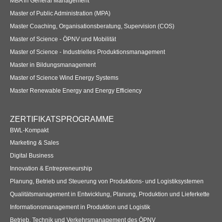
MBA in General Management
Übersicht
Master of Public Administration (MPA)
Master Coaching, Organisationsberatung, Supervision (COS)
Planspiel Produktionssteuerung und Logistik
Master of Science - ÖPNV und Mobilität
Übersicht
Master of Science - Industrielles Produktionsmanagement
Master in Bildungsmanagement
Industrie 4.0
Master of Science Wind Energy Systems
Übersicht
Master Renewable Energy and Energy Efficiency
Kompetenzbasiertes Projektmanagement
ZERTIFIKATSPROGRAMME
Übersicht
BWL-Kompakt
Marketing & Sales
Business Spotlight
Digital Business
Innovation & Entrepreneurship
Übersicht
Planung, Betrieb und Steuerung von Produktions- und Logistiksystemen
Qualitätsmanagement in Entwicklung, Planung, Produktion und Lieferkette
Informationsmanagement in Produktion und Logistik
Betrieb, Technik und Verkehrsmanagement des ÖPNV