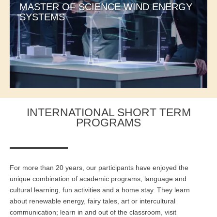
MASTER OF SCIENCE WIND ENERGY
SYSTEMS
Anmelden
Übersicht
Innovation & Entrepreneurship
Anmelden
Übersicht
Planung des ÖPNV
Übersicht
INTERNATIONAL SHORT TERM
Organisation, Wettbewerb und Recht im ÖPNV
PROGRAMS
Übersicht
Betrieb, Technik und Verkehrsmanagement des ÖPNV
For more than 20 years, our participants have enjoyed the
Übersicht
unique combination of academic programs, language and
cultural learning, fun activities and a home stay. They learn
Planung, Betrieb und Steuerung von Produktions- und
about renewable energy, fairy tales, art or intercultural
Logistiksystemen
communication; learn in and out of the classroom, visit