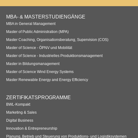
Übersicht
Footer
MBA- & MASTERSTUDIENGÄNGE
Planspiel Produktionssteuerung und Logistik
Navigation
MBA in General Management
Übersicht
Master of Public Administration (MPA)
Master Coaching, Organisationsberatung, Supervision (COS)
Industrie 4.0
Master of Science - ÖPNV und Mobilität
Übersicht
Master of Science - Industrielles Produktionsmanagement
Master in Bildungsmanagement
Kompetenzbasiertes Projektmanagement
Master of Science Wind Energy Systems
Master Renewable Energy and Energy Efficiency
Übersicht
Business Spotlight
ZERTIFIKATSPROGRAMME
BWL-Kompakt
Übersicht
Marketing & Sales
Digital Business
Innovation & Entrepreneurship
Planung, Betrieb und Steuerung von Produktions- und Logistiksystemen