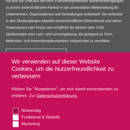
hat sich die UNIKIMS mit ihren 9 berufsbegleitenden Masterstudiengängen
zu einem unverzichtbaren Partner in der universitären Weiterbildung für
Unternehmen, Organisationen und Verwaltungen entwickelt. Sie verbindet
in den Studiengängen aktuelle wissenschaftliche Erkenntnisse und deren
Anwendung in der Praxis und schafft für die jährlich über 1200
Studierenden eine Lehr- und Lernumgebung, die geeignet ist, Fach-,
Methoden- und Anwendungskompetenz zielgerichtet zu vermitteln.
Kontakt
Wir verwenden auf dieser Website
UNIKIMS GmbH
Cookies, um die Nutzerfreundlichkeit zu
Universitätsplatz 12, 34127 Kassel
verbessern
Fußzeilenmenü
Datenschutz
Klicken Sie "Akzeptieren", um sich damit einverstanden zu
erklären. Zur
Datenschutzerklärung
.
Impressum
Kontakt
Notwendig
Cookie Settings
Funktional & Statistik
Marketing
Copyright © Unikims. Alle Rechte vorbehalten.