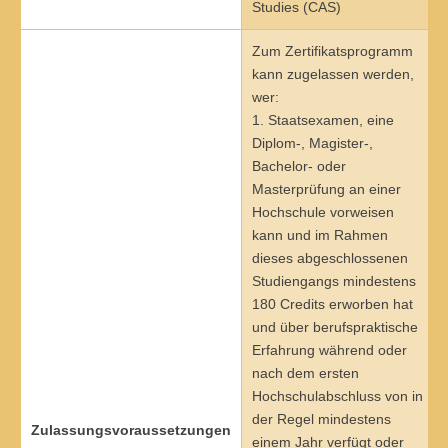
Master of Science - ÖPNV und Mobilität
Studies (CAS)
Bewerben
Übersicht
Zum Zertifikatsprogramm
kann zugelassen werden,
Master in Bildungsmanagement
wer:
1. Staatsexamen, eine
Bewerben
Übersicht
Diplom-, Magister-,
Bachelor- oder
Master of Science Wind Energy Systems
Masterprüfung an einer
Bewerben
Übersicht
Hochschule vorweisen
kann und im Rahmen
Wind Energy Systems (WES) - Diploma of Advanced Studies
dieses abgeschlossenen
(DAS)
Studiengangs mindestens
180 Credits erworben hat
Anmelden
Übersicht
und über berufspraktische
Erfahrung während oder
Digital Business
nach dem ersten
Hochschulabschluss von in
Anmelden
Übersicht
der Regel mindestens
Zulassungsvoraussetzungen
Marketing & Sales
einem Jahr verfügt oder