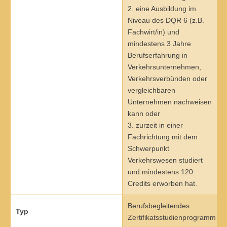
2. eine Ausbildung im
Anmelden
Übersicht
Niveau des DQR 6 (z.B.
Fachwirt/in) und
Innovation & Entrepreneurship
mindestens 3 Jahre
Berufserfahrung in
Anmelden
Übersicht
Verkehrsunternehmen,
Verkehrsverbünden oder
Planung des ÖPNV
vergleichbaren
Übersicht
Unternehmen nachweisen
kann oder
Organisation, Wettbewerb und Recht im ÖPNV
3. zurzeit in einer
Fachrichtung mit dem
Übersicht
Schwerpunkt
Verkehrswesen studiert
Betrieb, Technik und Verkehrsmanagement des ÖPNV
und mindestens 120
Credits erworben hat.
Übersicht
Berufsbegleitendes
Planung, Betrieb und Steuerung von Produktions- und
Typ
Zertifikatsstudienprogramm
Logistiksystemen