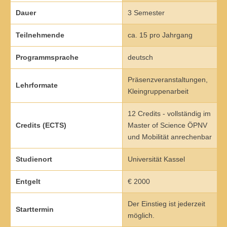
Übersicht
Dauer
3 Semester
Qualitätsmanagement in Entwicklung, Planung, Produktion und
Teilnehmende
ca. 15 pro Jahrgang
Lieferkette
Programmsprache
deutsch
Übersicht
Präsenzveranstaltungen,
Lehrformate
Informationsmanagement in Produktion und Logistik
Kleingruppenarbeit
Übersicht
12 Credits - vollständig im
Credits (ECTS)
Master of Science ÖPNV
Studienprogramme Energie-Bauen-Umwelt
und Mobilität anrechenbar
Übersicht
Studienort
Universität Kassel
BWL-Kompakt
Entgelt
€ 2000
Übersicht
Der Einstieg ist jederzeit
Starttermin
Betriebswirtschaft des ÖPNV
möglich.