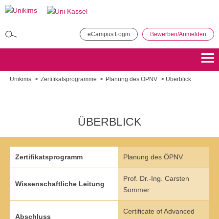
Direkt
zum
Inhalt
eCampus Login
Bewerben/Anmelden
MBA in General Management
Bewerben
Übersicht
Unikims
Zertifikatsprogramme
Planung des ÖPNV
Überblick
Master of Public Administration (MPA)
Bewerben
Übersicht
ÜBERBLICK
Master Coaching, Organisationsberatung, Supervision (COS)
Zertifikatsprogramm
Planung des ÖPNV
Bewerben
Übersicht
Prof. Dr.-Ing. Carsten
Master of Science - Industrielles Produktionsmanagement
Wissenschaftliche Leitung
Sommer
Bewerben
Übersicht
Certificate of Advanced
Abschluss