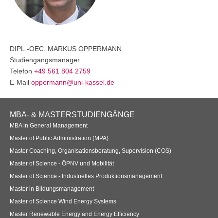
Anmelden
Übersicht
Innovation & Entrepreneurship
DIPL.-OEC.
MARKUS
OPPERMANN
Anmelden
Übersicht
Studiengangsmanager
Telefon
+49 561 804 2759
Planung des ÖPNV
E-Mail
oppermann@uni-kassel.de
Übersicht
Footer
MBA- & MASTERSTUDIENGÄNGE
Organisation, Wettbewerb und Recht im ÖPNV
Navigation
MBA in General Management
Übersicht
Master of Public Administration (MPA)
Master Coaching, Organisationsberatung, Supervision (COS)
Betrieb, Technik und Verkehrsmanagement des ÖPNV
Master of Science - ÖPNV und Mobilität
Master of Science - Industrielles Produktionsmanagement
Übersicht
Master in Bildungsmanagement
Planung, Betrieb und Steuerung von Produktions- und
Master of Science Wind Energy Systems
Logistiksystemen
Master Renewable Energy and Energy Efficiency