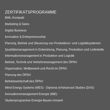
Übersicht
ZERTIFIKATSPROGRAMME
Qualitätsmanagement in Entwicklung, Planung, Produktion und
BWL-Kompakt
Lieferkette
Marketing & Sales
Digital Business
Übersicht
Innovation & Entrepreneurship
Informationsmanagement in Produktion und Logistik
Planung, Betrieb und Steuerung von Produktions- und Logistiksystemen
Qualitätsmanagement in Entwicklung, Planung, Produktion und Lieferkette
Übersicht
Informationsmanagement in Produktion und Logistik
Betrieb, Technik und Verkehrsmanagement des ÖPNV
Studienprogramme Energie-Bauen-Umwelt
Organisation, Wettbewerb und Recht im ÖPNV
Übersicht
Planung des ÖPNV
Betriebswirtschaft des ÖPNV
BWL-Kompakt
Wind Energy Systems (WES) - Diploma of Advanced Studies (DAS)
Übersicht
Innovationsmanagement Energie (IME)
Studienprogramme Energie-Bauen-Umwelt
Betriebswirtschaft des ÖPNV