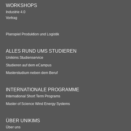
Übersicht
WORKSHOPS
Industrie 4.0
Planspiel Produktionssteuerung und Logistik
Vortrag
Übersicht
Planspiel Produktion und Logistik
Industrie 4.0
ALLES RUND UMS STUDIEREN
Übersicht
Unikims Studienservice
Kompetenzbasiertes Projektmanagement
Studieren auf dem eCampus
Masterstudium neben dem Beruf
Übersicht
INTERNATIONALE PROGRAMME
Business Spotlight
International Short Term Programs
Übersicht
Master of Science Wind Energy Systems
ÜBER UNIKIMS
Über uns