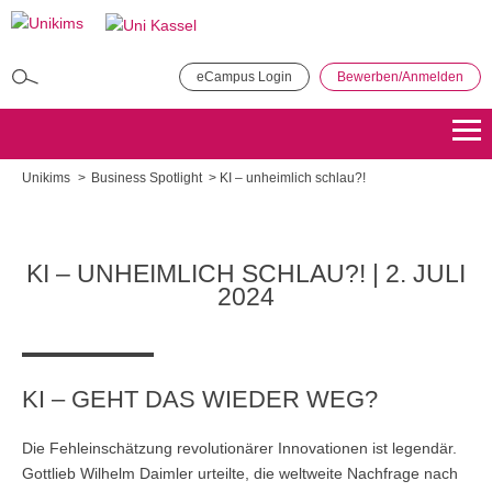
Direkt
zum
Inhalt
eCampus Login
Bewerben/Anmelden
MBA in General Management
Bewerben
Übersicht
Unikims
Business Spotlight
KI – unheimlich schlau?!
Master of Public Administration (MPA)
Bewerben
Übersicht
KI – UNHEIMLICH SCHLAU?! | 2. JULI
2024
Master Coaching, Organisationsberatung, Supervision (COS)
Bewerben
Übersicht
KI – GEHT DAS WIEDER WEG?
Master of Science - Industrielles Produktionsmanagement
Die Fehleinschätzung revolutionärer Innovationen ist legendär.
Bewerben
Übersicht
Gottlieb Wilhelm Daimler urteilte, die weltweite Nachfrage nach