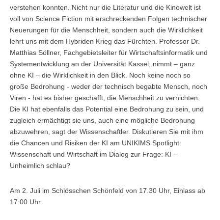
verstehen konnten. Nicht nur die Literatur und die Kinowelt ist
Übersicht
voll von Science Fiction mit erschreckenden Folgen technischer
Neuerungen für die Menschheit, sondern auch die Wirklichkeit
Qualitätsmanagement in Entwicklung, Planung, Produktion und
lehrt uns mit dem Hybriden Krieg das Fürchten. Professor Dr.
Lieferkette
Matthias Söllner, Fachgebietsleiter für Wirtschaftsinformatik und
Übersicht
Systementwicklung an der Universität Kassel, nimmt – ganz
ohne KI – die Wirklichkeit in den Blick. Noch keine noch so
Informationsmanagement in Produktion und Logistik
große Bedrohung - weder der technisch begabte Mensch, noch
Viren - hat es bisher geschafft, die Menschheit zu vernichten.
Übersicht
Die KI hat ebenfalls das Potential eine Bedrohung zu sein, und
zugleich ermächtigt sie uns, auch eine mögliche Bedrohung
Studienprogramme Energie-Bauen-Umwelt
abzuwehren, sagt der Wissenschaftler. Diskutieren Sie mit ihm
die Chancen und Risiken der KI am UNIKIMS Spotlight:
Übersicht
Wissenschaft und Wirtschaft im Dialog zur Frage: KI –
Unheimlich schlau?
BWL-Kompakt
Übersicht
Am 2. Juli im Schlösschen Schönfeld von 17.30 Uhr, Einlass ab
17:00 Uhr.
Betriebswirtschaft des ÖPNV