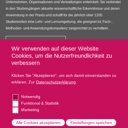
Unternehmen, Organisationen und Verwaltungen entwickelt. Sie verbindet
in den Studiengängen aktuelle wissenschaftliche Erkenntnisse und deren
Anwendung in der Praxis und schafft für die jährlich über 1200
Studierenden eine Lehr- und Lernumgebung, die geeignet ist, Fach-,
Methoden- und Anwendungskompetenz zielgerichtet zu vermitteln.
Kontakt
Wir verwenden auf dieser Website
UNIKIMS GmbH
Cookies, um die Nutzerfreundlichkeit zu
Universitätsplatz 12, 34127 Kassel
verbessern
Fußzeilenmenü
Datenschutz
Klicken Sie "Akzeptieren", um sich damit einverstanden zu
erklären. Zur
Datenschutzerklärung
.
Impressum
Kontakt
Notwendig
Cookie Settings
Funktional & Statistik
Marketing
Copyright © Unikims. Alle Rechte vorbehalten.
Alle Cookies akzeptieren
Zustimmung
Einstellungen speichen
zurückziehen