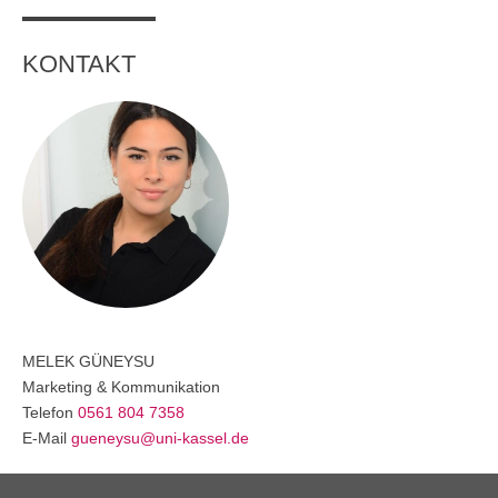
Übersicht
KONTAKT
Planspiel Produktionssteuerung und Logistik
Übersicht
Industrie 4.0
Übersicht
Kompetenzbasiertes Projektmanagement
Übersicht
Business Spotlight
MELEK
GÜNEYSU
Übersicht
Marketing & Kommunikation
Telefon
0561 804 7358
E-Mail
gueneysu@uni-kassel.de