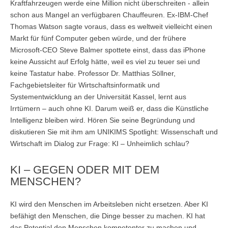
Master of Science - ÖPNV und Mobilität
Kraftfahrzeugen werde eine Million nicht überschreiten - allein
schon aus Mangel an verfügbaren Chauffeuren. Ex-IBM-Chef
Bewerben
Übersicht
Thomas Watson sagte voraus, dass es weltweit vielleicht einen
Markt für fünf Computer geben würde, und der frühere
Master in Bildungsmanagement
Microsoft-CEO Steve Balmer spottete einst, dass das iPhone
keine Aussicht auf Erfolg hätte, weil es viel zu teuer sei und
Bewerben
Übersicht
keine Tastatur habe. Professor Dr. Matthias Söllner,
Fachgebietsleiter für Wirtschaftsinformatik und
Master of Science Wind Energy Systems
Systementwicklung an der Universität Kassel, lernt aus
Bewerben
Übersicht
Irrtümern – auch ohne KI. Darum weiß er, dass die Künstliche
Intelligenz bleiben wird. Hören Sie seine Begründung und
Wind Energy Systems (WES) - Diploma of Advanced Studies
diskutieren Sie mit ihm am UNIKIMS Spotlight: Wissenschaft und
(DAS)
Wirtschaft im Dialog zur Frage: KI – Unheimlich schlau?
Anmelden
Übersicht
KI – GEGEN ODER MIT DEM
MENSCHEN?
Digital Business
Anmelden
Übersicht
KI wird den Menschen im Arbeitsleben nicht ersetzen. Aber KI
befähigt den Menschen, die Dinge besser zu machen. KI hat
Marketing & Sales
das Potential den Menschen kompetenter zu machen und