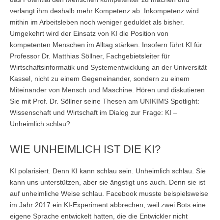
verlangt ihm deshalb mehr Kompetenz ab. Inkompetenz wird
Anmelden
Übersicht
mithin im Arbeitsleben noch weniger geduldet als bisher.
Umgekehrt wird der Einsatz von KI die Position von
Innovation & Entrepreneurship
kompetenten Menschen im Alltag stärken. Insofern führt KI für
Professor Dr. Matthias Söllner, Fachgebietsleiter für
Anmelden
Übersicht
Wirtschaftsinformatik und Systementwicklung an der Universität
Kassel, nicht zu einem Gegeneinander, sondern zu einem
Planung des ÖPNV
Miteinander von Mensch und Maschine. Hören und diskutieren
Übersicht
Sie mit Prof. Dr. Söllner seine Thesen am UNIKIMS Spotlight:
Wissenschaft und Wirtschaft im Dialog zur Frage: KI –
Organisation, Wettbewerb und Recht im ÖPNV
Unheimlich schlau?
Übersicht
WIE UNHEIMLICH IST DIE KI?
Betrieb, Technik und Verkehrsmanagement des ÖPNV
KI polarisiert. Denn KI kann schlau sein. Unheimlich schlau. Sie
Übersicht
kann uns unterstützen, aber sie ängstigt uns auch. Denn sie ist
auf unheimliche Weise schlau. Facebook musste beispielsweise
Planung, Betrieb und Steuerung von Produktions- und
im Jahr 2017 ein KI-Experiment abbrechen, weil zwei Bots eine
Logistiksystemen
eigene Sprache entwickelt hatten, die die Entwickler nicht