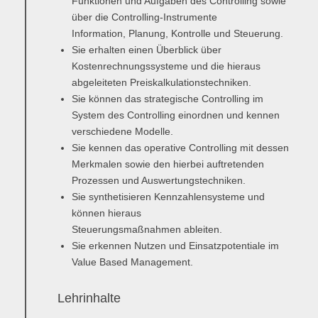
Funktionen und Aufgaben des Controlling sowie
Übersicht
über die Controlling-Instrumente
Information, Planung, Kontrolle und Steuerung.
Planspiel Produktionssteuerung und Logistik
Sie erhalten einen Überblick über
Kostenrechnungssysteme und die hieraus
Übersicht
abgeleiteten Preiskalkulationstechniken.
Sie können das strategische Controlling im
Industrie 4.0
System des Controlling einordnen und kennen
Übersicht
verschiedene Modelle.
Sie kennen das operative Controlling mit dessen
Kompetenzbasiertes Projektmanagement
Merkmalen sowie den hierbei auftretenden
Prozessen und Auswertungstechniken.
Übersicht
Sie synthetisieren Kennzahlensysteme und
können hieraus
Business Spotlight
Steuerungsmaßnahmen ableiten.
Übersicht
Sie erkennen Nutzen und Einsatzpotentiale im
Value Based Management.
Lehrinhalte