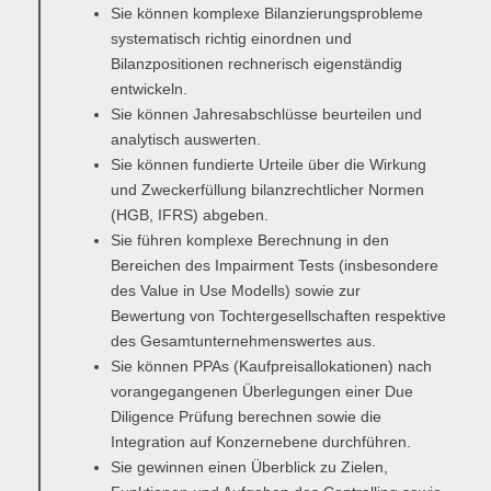
Sie können komplexe Bilanzierungsprobleme
Übersicht
systematisch richtig einordnen und
Bilanzpositionen rechnerisch eigenständig
Qualitätsmanagement in Entwicklung, Planung, Produktion und
entwickeln.
Lieferkette
Sie können Jahresabschlüsse beurteilen und
analytisch auswerten.
Übersicht
Sie können fundierte Urteile über die Wirkung
Informationsmanagement in Produktion und Logistik
und Zweckerfüllung bilanzrechtlicher Normen
(HGB, IFRS) abgeben.
Übersicht
Sie führen komplexe Berechnung in den
Bereichen des Impairment Tests (insbesondere
Studienprogramme Energie-Bauen-Umwelt
des Value in Use Modells) sowie zur
Bewertung von Tochtergesellschaften respektive
Übersicht
des Gesamtunternehmenswertes aus.
Sie können PPAs (Kaufpreisallokationen) nach
BWL-Kompakt
vorangegangenen Überlegungen einer Due
Übersicht
Diligence Prüfung berechnen sowie die
Integration auf Konzernebene durchführen.
Betriebswirtschaft des ÖPNV
Sie gewinnen einen Überblick zu Zielen,