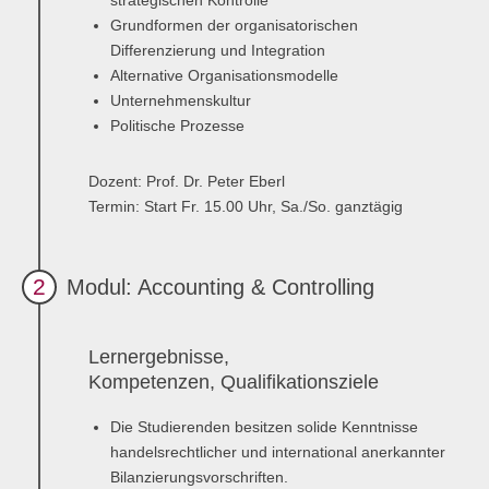
strategischen Kontrolle
Grundformen der organisatorischen
Anmelden
Übersicht
Differenzierung und Integration
Alternative Organisationsmodelle
Innovation & Entrepreneurship
Unternehmenskultur
Politische Prozesse
Anmelden
Übersicht
Planung des ÖPNV
Dozent:
Prof. Dr. Peter Eberl
Termin:
Start Fr. 15.00 Uhr, Sa./So. ganztägig
Übersicht
Organisation, Wettbewerb und Recht im ÖPNV
2
Modul: Accounting & Controlling
Übersicht
Lernergebnisse,
Betrieb, Technik und Verkehrsmanagement des ÖPNV
Kompetenzen, Qualifikationsziele
Übersicht
Die Studierenden besitzen solide Kenntnisse
Planung, Betrieb und Steuerung von Produktions- und
handelsrechtlicher und international anerkannter
Logistiksystemen
Bilanzierungsvorschriften.