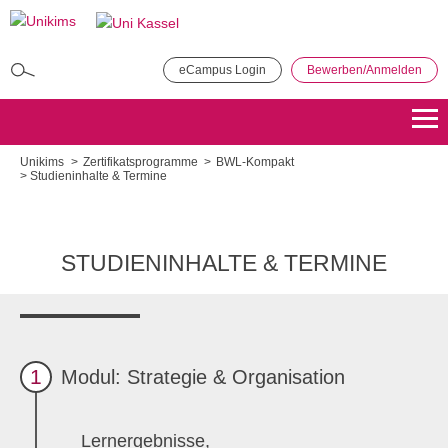
Direkt
zum
Inhalt
eCampus Login
Bewerben/Anmelden
MBA in General Management
Bewerben
Übersicht
Unikims
Zertifikatsprogramme
BWL-Kompakt
Studieninhalte & Termine
Master of Public Administration (MPA)
Bewerben
Übersicht
STUDIENINHALTE & TERMINE
Master Coaching, Organisationsberatung, Supervision (COS)
Bewerben
Übersicht
Master of Science - Industrielles Produktionsmanagement
1
Modul: Strategie & Organisation
Bewerben
Übersicht
Lernergebnisse,