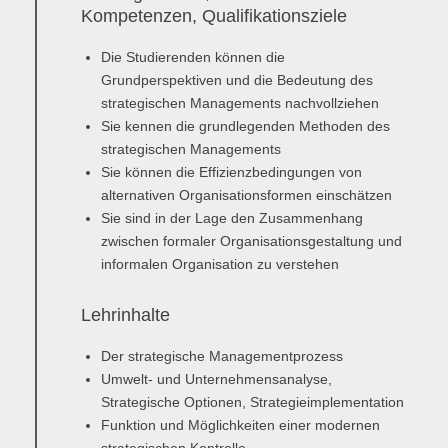
Master of Science - ÖPNV und Mobilität
Kompetenzen, Qualifikationsziele
Bewerben
Übersicht
Die Studierenden können die
Grundperspektiven und die Bedeutung des
Master in Bildungsmanagement
strategischen Managements nachvollziehen
Bewerben
Sie kennen die grundlegenden Methoden des
Übersicht
strategischen Managements
Master of Science Wind Energy Systems
Sie können die Effizienzbedingungen von
alternativen Organisationsformen einschätzen
Bewerben
Übersicht
Sie sind in der Lage den Zusammenhang
zwischen formaler Organisationsgestaltung und
Wind Energy Systems (WES) - Diploma of Advanced Studies
informalen Organisation zu verstehen
(DAS)
Lehrinhalte
Anmelden
Übersicht
Der strategische Managementprozess
Digital Business
Umwelt- und Unternehmensanalyse,
Anmelden
Übersicht
Strategische Optionen, Strategieimplementation
Funktion und Möglichkeiten einer modernen
Marketing & Sales