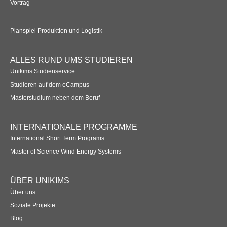
Vortrag
Übersicht
Planspiel Produktionssteuerung und Logistik
Planspiel Produktion und Logistik
Übersicht
ALLES RUND UMS STUDIEREN
Industrie 4.0
Unikims Studienservice
Studieren auf dem eCampus
Übersicht
Masterstudium neben dem Beruf
Kompetenzbasiertes Projektmanagement
INTERNATIONALE PROGRAMME
Übersicht
International Short Term Programs
Master of Science Wind Energy Systems
Business Spotlight
Übersicht
ÜBER UNIKIMS
Über uns
Soziale Projekte
Blog