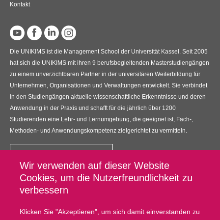
Kontakt
Die UNIKIMS ist die Management School der Universität Kassel. Seit 2005
hat sich die UNIKIMS mit ihren 9 berufsbegleitenden Masterstudiengängen
zu einem unverzichtbaren Partner in der universitären Weiterbildung für
Unternehmen, Organisationen und Verwaltungen entwickelt. Sie verbindet
in den Studiengängen aktuelle wissenschaftliche Erkenntnisse und deren
Anwendung in der Praxis und schafft für die jährlich über 1200
Studierenden eine Lehr- und Lernumgebung, die geeignet ist, Fach-,
Methoden- und Anwendungskompetenz zielgerichtet zu vermitteln.
Kontakt
Wir verwenden auf dieser Website
UNIKIMS GmbH
Cookies, um die Nutzerfreundlichkeit zu
Universitätsplatz 12, 34127 Kassel
verbessern
Fußzeilenmenü
Datenschutz
Klicken Sie "Akzeptieren", um sich damit einverstanden zu