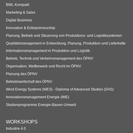
BWL-Kompakt
Übersicht
Marketing & Sales
Qualitätsmanagement in Entwicklung, Planung, Produktion und
Digital Business
Lieferkette
Innovation & Entrepreneurship
Planung, Betrieb und Steuerung von Produktions- und Logistiksystemen
Übersicht
Qualitätsmanagement in Entwicklung, Planung, Produktion und Lieferkette
Informationsmanagement in Produktion und Logistik
Informationsmanagement in Produktion und Logistik
Betrieb, Technik und Verkehrsmanagement des ÖPNV
Übersicht
Organisation, Wettbewerb und Recht im ÖPNV
Planung des ÖPNV
Studienprogramme Energie-Bauen-Umwelt
Betriebswirtschaft des ÖPNV
Übersicht
Wind Energy Systems (WES) - Diploma of Advanced Studies (DAS)
Innovationsmanagement Energie (IME)
BWL-Kompakt
Studienprogramme Energie-Bauen-Umwelt
Übersicht
WORKSHOPS
Betriebswirtschaft des ÖPNV
Industrie 4.0