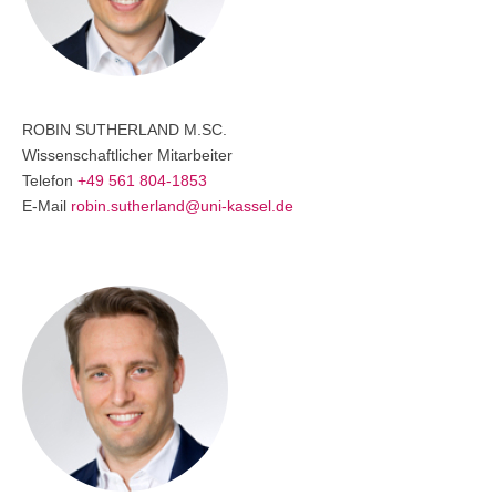
Master of Science - ÖPNV und Mobilität
Bewerben
Übersicht
Master in Bildungsmanagement
ROBIN
SUTHERLAND
M.SC.
Bewerben
Übersicht
Wissenschaftlicher Mitarbeiter
Telefon
+49 561 804-1853
Master of Science Wind Energy Systems
E-Mail
robin.sutherland@uni-kassel.de
Bewerben
Übersicht
Wind Energy Systems (WES) - Diploma of Advanced Studies
(DAS)
Anmelden
Übersicht
Digital Business
Anmelden
Übersicht
Marketing & Sales