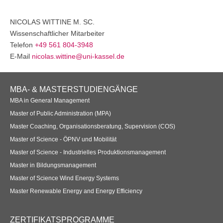
Anmelden
Übersicht
NICOLAS
WITTINE
M. SC.
Wissenschaftlicher Mitarbeiter
Innovation & Entrepreneurship
Telefon
+49 561 804-3948
E-Mail
nicolas.wittine@uni-kassel.de
Anmelden
Übersicht
Planung des ÖPNV
Footer
MBA- & MASTERSTUDIENGÄNGE
Übersicht
Navigation
MBA in General Management
Master of Public Administration (MPA)
Organisation, Wettbewerb und Recht im ÖPNV
Master Coaching, Organisationsberatung, Supervision (COS)
Master of Science - ÖPNV und Mobilität
Übersicht
Master of Science - Industrielles Produktionsmanagement
Betrieb, Technik und Verkehrsmanagement des ÖPNV
Master in Bildungsmanagement
Master of Science Wind Energy Systems
Übersicht
Master Renewable Energy and Energy Efficiency
Planung, Betrieb und Steuerung von Produktions- und
Logistiksystemen
ZERTIFIKATSPROGRAMME