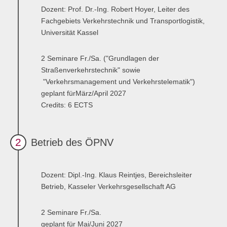
Master of Science - ÖPNV und Mobilität
Dozent: Prof. Dr.-Ing. Robert Hoyer, Leiter des
Fachgebiets Verkehrstechnik und Transportlogistik,
Bewerben
Übersicht
Universität Kassel
Master in Bildungsmanagement
2 Seminare Fr./Sa. ("Grundlagen der
Bewerben
Übersicht
Straßenverkehrstechnik" sowie
"Verkehrsmanagement und Verkehrstelematik")
Master of Science Wind Energy Systems
geplant fürMärz/April 2027
Credits: 6 ECTS
Bewerben
Übersicht
Wind Energy Systems (WES) - Diploma of Advanced Studies
(DAS)
2
Betrieb des ÖPNV
Anmelden
Übersicht
Dozent: Dipl.-Ing. Klaus Reintjes, Bereichsleiter
Digital Business
Betrieb, Kasseler Verkehrsgesellschaft AG
Anmelden
Übersicht
2 Seminare Fr./Sa.
Marketing & Sales
geplant für Mai/Juni 2027