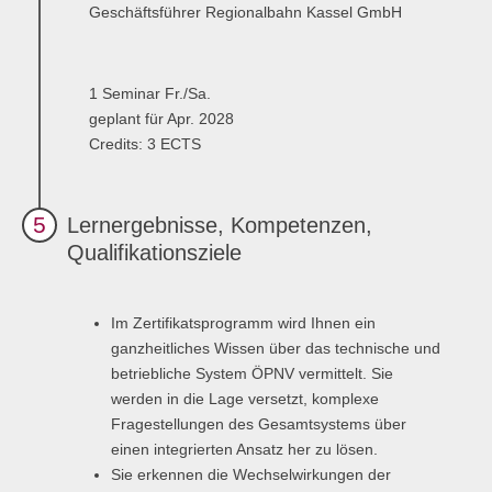
Geschäftsführer Regionalbahn Kassel GmbH
Übersicht
Qualitätsmanagement in Entwicklung, Planung, Produktion und
1 Seminar Fr./Sa.
Lieferkette
geplant für Apr. 2028
Übersicht
Credits: 3 ECTS
Informationsmanagement in Produktion und Logistik
5
Lernergebnisse, Kompetenzen,
Übersicht
Qualifikationsziele
Studienprogramme Energie-Bauen-Umwelt
Im Zertifikatsprogramm wird Ihnen ein
Übersicht
ganzheitliches Wissen über das technische und
BWL-Kompakt
betriebliche System ÖPNV vermittelt. Sie
werden in die Lage versetzt, komplexe
Übersicht
Fragestellungen des Gesamtsystems über
einen integrierten Ansatz her zu lösen.
Betriebswirtschaft des ÖPNV
Sie erkennen die Wechselwirkungen der