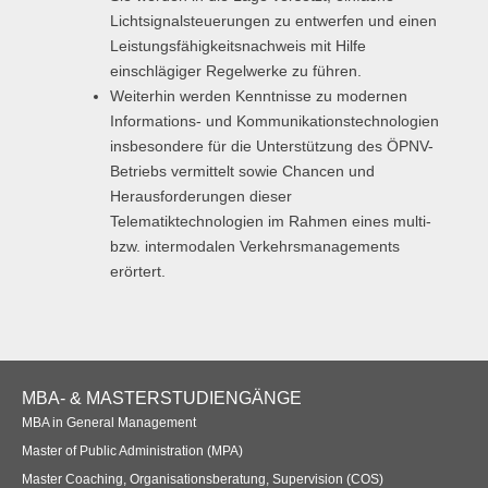
Lichtsignalsteuerungen zu entwerfen und einen
Leistungsfähigkeitsnachweis mit Hilfe
einschlägiger Regelwerke zu führen.
Weiterhin werden Kenntnisse zu modernen
Informations- und Kommunikationstechnologien
insbesondere für die Unterstützung des ÖPNV-
Betriebs vermittelt sowie Chancen und
Herausforderungen dieser
Telematiktechnologien im Rahmen eines multi-
bzw. intermodalen Verkehrsmanagements
erörtert.
Footer
MBA- & MASTERSTUDIENGÄNGE
Navigation
MBA in General Management
Master of Public Administration (MPA)
Master Coaching, Organisationsberatung, Supervision (COS)