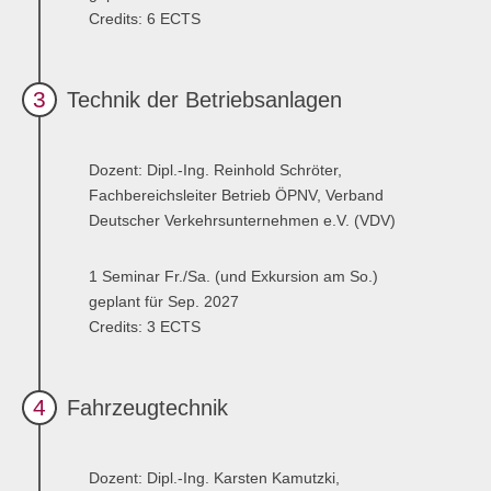
Credits: 6 ECTS
Anmelden
Übersicht
Innovation & Entrepreneurship
3
Technik der Betriebsanlagen
Anmelden
Übersicht
Dozent: Dipl.-Ing. Reinhold Schröter,
Planung des ÖPNV
Fachbereichsleiter Betrieb ÖPNV, Verband
Übersicht
Deutscher Verkehrsunternehmen e.V. (VDV)
Organisation, Wettbewerb und Recht im ÖPNV
1 Seminar Fr./Sa. (und Exkursion am So.)
geplant für Sep. 2027
Übersicht
Credits: 3 ECTS
Betrieb, Technik und Verkehrsmanagement des ÖPNV
Übersicht
4
Fahrzeugtechnik
Planung, Betrieb und Steuerung von Produktions- und
Logistiksystemen
Dozent: Dipl.-Ing. Karsten Kamutzki,