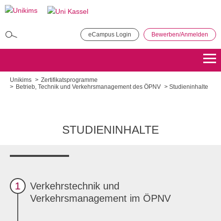
Direkt
zum
Inhalt
eCampus Login
Bewerben/Anmelden
MBA in General Management
Bewerben
Übersicht
Unikims
Zertifikatsprogramme
Betrieb, Technik und Verkehrsmanagement des ÖPNV
Studieninhalte
Master of Public Administration (MPA)
Bewerben
Übersicht
STUDIENINHALTE
Master Coaching, Organisationsberatung, Supervision (COS)
Bewerben
Übersicht
Master of Science - Industrielles Produktionsmanagement
1
Verkehrstechnik und
Verkehrsmanagement im ÖPNV
Bewerben
Übersicht