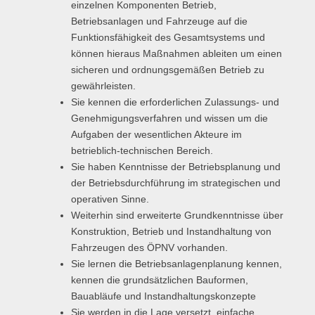
einzelnen Komponenten Betrieb,
Übersicht
Betriebsanlagen und Fahrzeuge auf die
Funktionsfähigkeit des Gesamtsystems und
Planspiel Produktionssteuerung und Logistik
können hieraus Maßnahmen ableiten um einen
Übersicht
sicheren und ordnungsgemäßen Betrieb zu
gewährleisten.
Industrie 4.0
Sie kennen die erforderlichen Zulassungs- und
Genehmigungsverfahren und wissen um die
Übersicht
Aufgaben der wesentlichen Akteure im
betrieblich-technischen Bereich.
Kompetenzbasiertes Projektmanagement
Sie haben Kenntnisse der Betriebsplanung und
der Betriebsdurchführung im strategischen und
Übersicht
operativen Sinne.
Business Spotlight
Weiterhin sind erweiterte Grundkenntnisse über
Konstruktion, Betrieb und Instandhaltung von
Übersicht
Fahrzeugen des ÖPNV vorhanden.
Sie lernen die Betriebsanlagenplanung kennen,
kennen die grundsätzlichen Bauformen,
Bauabläufe und Instandhaltungskonzepte
Sie werden in die Lage versetzt, einfache