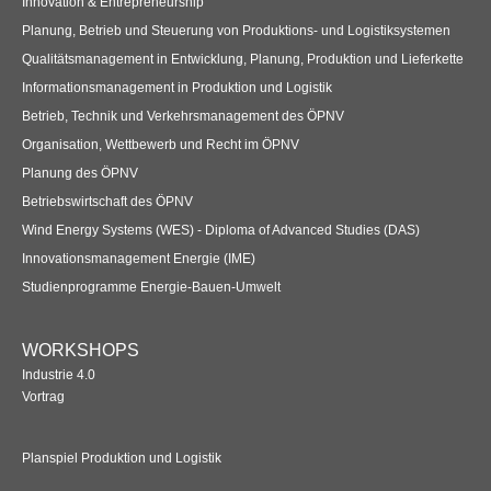
Innovation & Entrepreneurship
Übersicht
Planung, Betrieb und Steuerung von Produktions- und Logistiksystemen
Qualitätsmanagement in Entwicklung, Planung, Produktion und Lieferkette
Qualitätsmanagement in Entwicklung, Planung, Produktion und
Informationsmanagement in Produktion und Logistik
Lieferkette
Betrieb, Technik und Verkehrsmanagement des ÖPNV
Übersicht
Organisation, Wettbewerb und Recht im ÖPNV
Planung des ÖPNV
Informationsmanagement in Produktion und Logistik
Betriebswirtschaft des ÖPNV
Wind Energy Systems (WES) - Diploma of Advanced Studies (DAS)
Übersicht
Innovationsmanagement Energie (IME)
Studienprogramme Energie-Bauen-Umwelt
Studienprogramme Energie-Bauen-Umwelt
Übersicht
WORKSHOPS
BWL-Kompakt
Industrie 4.0
Vortrag
Übersicht
Planspiel Produktion und Logistik
Betriebswirtschaft des ÖPNV