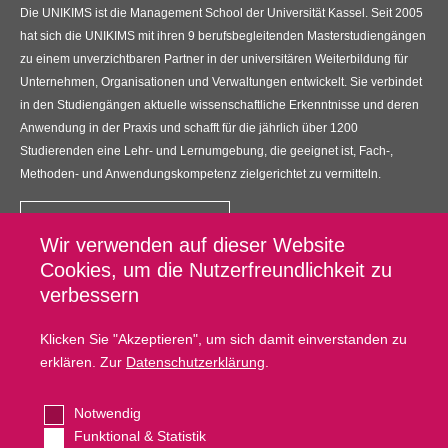
Die UNIKIMS ist die Management School der Universität Kassel. Seit 2005
hat sich die UNIKIMS mit ihren 9 berufsbegleitenden Masterstudiengängen
zu einem unverzichtbaren Partner in der universitären Weiterbildung für
Unternehmen, Organisationen und Verwaltungen entwickelt. Sie verbindet
in den Studiengängen aktuelle wissenschaftliche Erkenntnisse und deren
Anwendung in der Praxis und schafft für die jährlich über 1200
Studierenden eine Lehr- und Lernumgebung, die geeignet ist, Fach-,
Methoden- und Anwendungskompetenz zielgerichtet zu vermitteln.
Kontakt
Wir verwenden auf dieser Website
UNIKIMS GmbH
Cookies, um die Nutzerfreundlichkeit zu
Universitätsplatz 12, 34127 Kassel
verbessern
Klicken Sie "Akzeptieren", um sich damit einverstanden zu
Fußzeilenmenü
Datenschutz
erklären. Zur
Datenschutzerklärung
.
Impressum
Kontakt
Notwendig
Cookie Settings
Funktional & Statistik