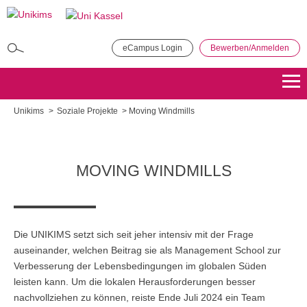
Direkt
zum
Inhalt
eCampus Login
Bewerben/Anmelden
MBA in General Management
Bewerben
Übersicht
Unikims
Soziale Projekte
Moving Windmills
Master of Public Administration (MPA)
Bewerben
Übersicht
MOVING WINDMILLS
Master Coaching, Organisationsberatung, Supervision (COS)
Bewerben
Übersicht
Die UNIKIMS setzt sich seit jeher intensiv mit der Frage
auseinander, welchen Beitrag sie als Management School zur
Master of Science - Industrielles Produktionsmanagement
Verbesserung der Lebensbedingungen im globalen Süden
Bewerben
Übersicht
leisten kann. Um die lokalen Herausforderungen besser
nachvollziehen zu können, reiste Ende Juli 2024 ein Team