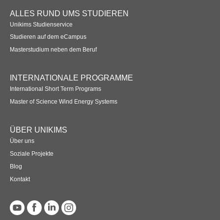
Übersicht
ALLES RUND UMS STUDIEREN
Unikims Studienservice
Planspiel Produktionssteuerung und Logistik
Studieren auf dem eCampus
Übersicht
Masterstudium neben dem Beruf
Industrie 4.0
INTERNATIONALE PROGRAMME
Übersicht
International Short Term Programs
Master of Science Wind Energy Systems
Kompetenzbasiertes Projektmanagement
Übersicht
ÜBER UNIKIMS
Über uns
Business Spotlight
Soziale Projekte
Blog
Übersicht
Kontakt