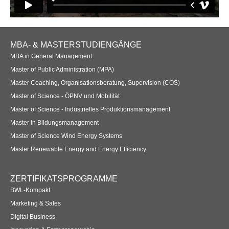
Anmelden
Übersicht
Innovation & Entrepreneurship
Footer
MBA- & MASTERSTUDIENGÄNGE
Navigation
MBA in General Management
Anmelden
Übersicht
Master of Public Administration (MPA)
Planung des ÖPNV
Master Coaching, Organisationsberatung, Supervision (COS)
Master of Science - ÖPNV und Mobilität
Übersicht
Master of Science - Industrielles Produktionsmanagement
Master in Bildungsmanagement
Organisation, Wettbewerb und Recht im ÖPNV
Master of Science Wind Energy Systems
Übersicht
Master Renewable Energy and Energy Efficiency
Betrieb, Technik und Verkehrsmanagement des ÖPNV
ZERTIFIKATSPROGRAMME
Übersicht
BWL-Kompakt
Marketing & Sales
Planung, Betrieb und Steuerung von Produktions- und
Digital Business
Logistiksystemen