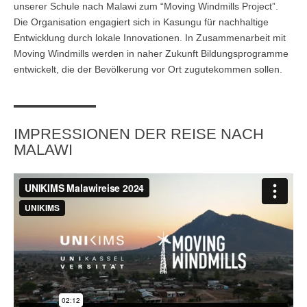
Master of Science - ÖPNV und Mobilität
unserer Schule nach Malawi zum “Moving Windmills Project”.
Die Organisation engagiert sich in Kasungu für nachhaltige
Bewerben
Übersicht
Entwicklung durch lokale Innovationen. In Zusammenarbeit mit
Moving Windmills werden in naher Zukunft Bildungsprogramme
Master in Bildungsmanagement
entwickelt, die der Bevölkerung vor Ort zugutekommen sollen.
Bewerben
Übersicht
Master of Science Wind Energy Systems
IMPRESSIONEN DER REISE NACH
Bewerben
Übersicht
MALAWI
Wind Energy Systems (WES) - Diploma of Advanced Studies
(DAS)
Anmelden
Übersicht
Digital Business
Anmelden
Übersicht
Marketing & Sales