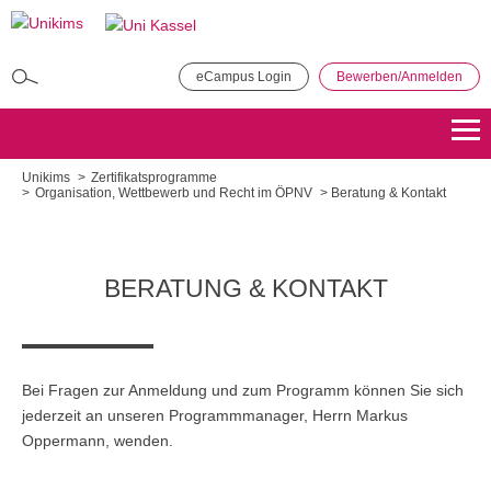
Direkt
zum
Inhalt
eCampus Login
Bewerben/Anmelden
MBA in General Management
Bewerben
Übersicht
Unikims
Zertifikatsprogramme
Organisation, Wettbewerb und Recht im ÖPNV
Beratung & Kontakt
Master of Public Administration (MPA)
Bewerben
Übersicht
BERATUNG & KONTAKT
Master Coaching, Organisationsberatung, Supervision (COS)
Bewerben
Übersicht
Bei Fragen zur Anmeldung und zum Programm können Sie sich
Master of Science - Industrielles Produktionsmanagement
jederzeit an unseren Programmmanager, Herrn Markus
Oppermann, wenden.
Bewerben
Übersicht