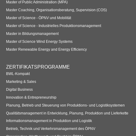
Master of Public Administration (MPA)
Anmelden
Übersicht
Master Coaching, Organisationsberatung, Supervision (COS)
Master of Science - ÖPNV und Mobilität
Innovation & Entrepreneurship
Master of Science - Industrielles Produktionsmanagement
Master in Bildungsmanagement
Anmelden
Übersicht
Master of Science Wind Energy Systems
Planung des ÖPNV
Master Renewable Energy and Energy Efficiency
Übersicht
ZERTIFIKATSPROGRAMME
Organisation, Wettbewerb und Recht im ÖPNV
BWL-Kompakt
Marketing & Sales
Übersicht
Digital Business
Innovation & Entrepreneurship
Betrieb, Technik und Verkehrsmanagement des ÖPNV
Planung, Betrieb und Steuerung von Produktions- und Logistiksystemen
Übersicht
Qualitätsmanagement in Entwicklung, Planung, Produktion und Lieferkette
Informationsmanagement in Produktion und Logistik
Planung, Betrieb und Steuerung von Produktions- und
Betrieb, Technik und Verkehrsmanagement des ÖPNV
Logistiksystemen