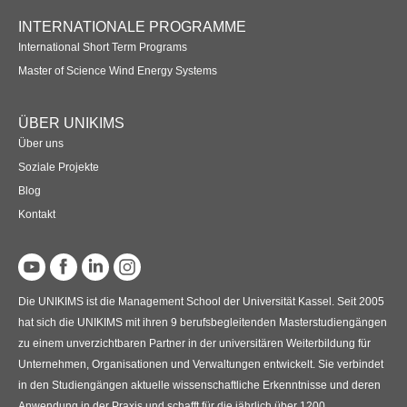
Übersicht
INTERNATIONALE PROGRAMME
International Short Term Programs
Planspiel Produktionssteuerung und Logistik
Master of Science Wind Energy Systems
Übersicht
ÜBER UNIKIMS
Industrie 4.0
Über uns
Übersicht
Soziale Projekte
Blog
Kompetenzbasiertes Projektmanagement
Kontakt
Übersicht
Business Spotlight
Die UNIKIMS ist die Management School der Universität Kassel. Seit 2005
Übersicht
hat sich die UNIKIMS mit ihren 9 berufsbegleitenden Masterstudiengängen
zu einem unverzichtbaren Partner in der universitären Weiterbildung für
Unternehmen, Organisationen und Verwaltungen entwickelt. Sie verbindet
in den Studiengängen aktuelle wissenschaftliche Erkenntnisse und deren
Anwendung in der Praxis und schafft für die jährlich über 1200