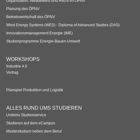
Organisation, Wettbewerb und Recht im ÖPNV
Übersicht
Planung des ÖPNV
Betriebswirtschaft des ÖPNV
Qualitätsmanagement in Entwicklung, Planung, Produktion und
Wind Energy Systems (WES) - Diploma of Advanced Studies (DAS)
Lieferkette
Innovationsmanagement Energie (IME)
Übersicht
Studienprogramme Energie-Bauen-Umwelt
Informationsmanagement in Produktion und Logistik
WORKSHOPS
Übersicht
Industrie 4.0
Vortrag
Studienprogramme Energie-Bauen-Umwelt
Planspiel Produktion und Logistik
Übersicht
BWL-Kompakt
ALLES RUND UMS STUDIEREN
Unikims Studienservice
Übersicht
Studieren auf dem eCampus
Masterstudium neben dem Beruf
Betriebswirtschaft des ÖPNV