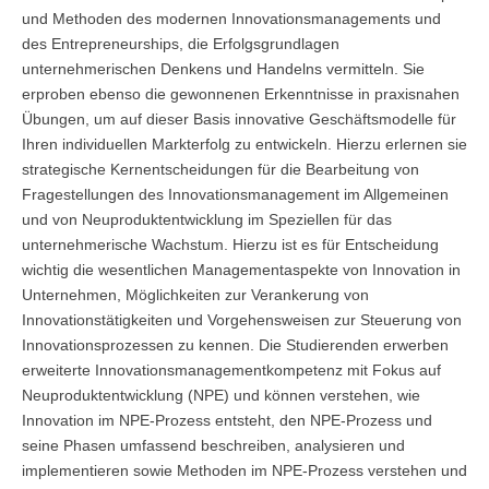
und Methoden des modernen Innovationsmanagements und
Anmelden
Übersicht
des Entrepreneurships, die Erfolgsgrundlagen
unternehmerischen Denkens und Handelns vermitteln. Sie
Innovation & Entrepreneurship
erproben ebenso die gewonnenen Erkenntnisse in praxisnahen
Übungen, um auf dieser Basis innovative Geschäftsmodelle für
Anmelden
Übersicht
Ihren individuellen Markterfolg zu entwickeln. Hierzu erlernen sie
strategische Kernentscheidungen für die Bearbeitung von
Planung des ÖPNV
Fragestellungen des Innovationsmanagement im Allgemeinen
Übersicht
und von Neuproduktentwicklung im Speziellen für das
unternehmerische Wachstum. Hierzu ist es für Entscheidung
Organisation, Wettbewerb und Recht im ÖPNV
wichtig die wesentlichen Managementaspekte von Innovation in
Unternehmen, Möglichkeiten zur Verankerung von
Übersicht
Innovationstätigkeiten und Vorgehensweisen zur Steuerung von
Innovationsprozessen zu kennen. Die Studierenden erwerben
Betrieb, Technik und Verkehrsmanagement des ÖPNV
erweiterte Innovationsmanagementkompetenz mit Fokus auf
Neuproduktentwicklung (NPE) und können verstehen, wie
Übersicht
Innovation im NPE-Prozess entsteht, den NPE-Prozess und
seine Phasen umfassend beschreiben, analysieren und
Planung, Betrieb und Steuerung von Produktions- und
implementieren sowie Methoden im NPE-Prozess verstehen und
Logistiksystemen