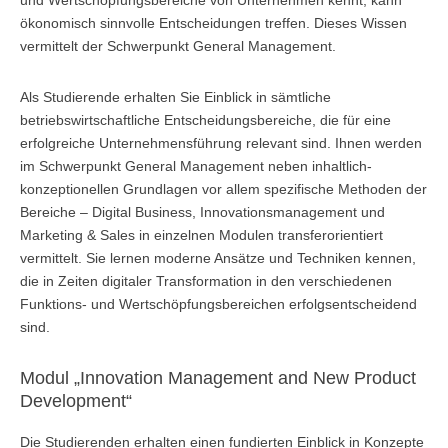
und Wertschöpfungsbereiche von Unternehmen kennt, kann
Master of Science - ÖPNV und Mobilität
ökonomisch sinnvolle Entscheidungen treffen. Dieses Wissen
Bewerben
Übersicht
vermittelt der Schwerpunkt General Management.
Master in Bildungsmanagement
Als Studierende erhalten Sie Einblick in sämtliche
betriebswirtschaftliche Entscheidungsbereiche, die für eine
Bewerben
Übersicht
erfolgreiche Unternehmensführung relevant sind. Ihnen werden
im Schwerpunkt General Management neben inhaltlich-
Master of Science Wind Energy Systems
konzeptionellen Grundlagen vor allem spezifische Methoden der
Bewerben
Übersicht
Bereiche – Digital Business, Innovationsmanagement und
Marketing & Sales in einzelnen Modulen transferorientiert
Wind Energy Systems (WES) - Diploma of Advanced Studies
vermittelt. Sie lernen moderne Ansätze und Techniken kennen,
(DAS)
die in Zeiten digitaler Transformation in den verschiedenen
Funktions- und Wertschöpfungsbereichen erfolgsentscheidend
Anmelden
Übersicht
sind.
Digital Business
Modul „Innovation Management and New Product
Anmelden
Übersicht
Development“
Marketing & Sales
Die Studierenden erhalten einen fundierten Einblick in Konzepte