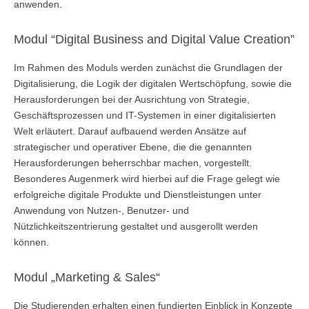
anwenden.
Übersicht
Modul “Digital Business and Digital Value Creation”
Qualitätsmanagement in Entwicklung, Planung, Produktion und
Lieferkette
Im Rahmen des Moduls werden zunächst die Grundlagen der
Digitalisierung, die Logik der digitalen Wertschöpfung, sowie die
Übersicht
Herausforderungen bei der Ausrichtung von Strategie,
Geschäftsprozessen und IT-Systemen in einer digitalisierten
Informationsmanagement in Produktion und Logistik
Welt erläutert. Darauf aufbauend werden Ansätze auf
Übersicht
strategischer und operativer Ebene, die die genannten
Herausforderungen beherrschbar machen, vorgestellt.
Studienprogramme Energie-Bauen-Umwelt
Besonderes Augenmerk wird hierbei auf die Frage gelegt wie
erfolgreiche digitale Produkte und Dienstleistungen unter
Übersicht
Anwendung von Nutzen-, Benutzer- und
Nützlichkeitszentrierung gestaltet und ausgerollt werden
BWL-Kompakt
können.
Übersicht
Modul „Marketing & Sales“
Betriebswirtschaft des ÖPNV
Die Studierenden erhalten einen fundierten Einblick in Konzepte