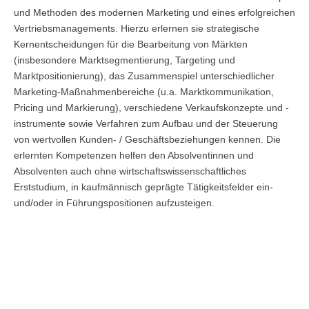
Übersicht
und Methoden des modernen Marketing und eines erfolgreichen
Vertriebsmanagements. Hierzu erlernen sie strategische
Planspiel Produktionssteuerung und Logistik
Kernentscheidungen für die Bearbeitung von Märkten
(insbesondere Marktsegmentierung, Targeting und
Übersicht
Marktpositionierung), das Zusammenspiel unterschiedlicher
Marketing-Maßnahmenbereiche (u.a. Marktkommunikation,
Industrie 4.0
Pricing und Markierung), verschiedene Verkaufskonzepte und -
instrumente sowie Verfahren zum Aufbau und der Steuerung
Übersicht
von wertvollen Kunden- / Geschäftsbeziehungen kennen. Die
Kompetenzbasiertes Projektmanagement
erlernten Kompetenzen helfen den Absolventinnen und
Absolventen auch ohne wirtschaftswissenschaftliches
Übersicht
Erststudium, in kaufmännisch geprägte Tätigkeitsfelder ein-
und/oder in Führungspositionen aufzusteigen.
Business Spotlight
Übersicht