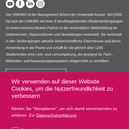
Die UNIKIMS ist die Management School der Universität Kassel. Seit 2005
hat sich die UNIKIMS mit ihren 9 berufsbegleitenden Masterstudiengängen
zu einem unverzichtbaren Partner in der universitären Weiterbildung für
Unternehmen, Organisationen und Verwaltungen entwickelt. Sie verbindet
in den Studiengängen aktuelle wissenschaftliche Erkenntnisse und deren
Anwendung in der Praxis und schafft für die jährlich über 1200
Studierenden eine Lehr- und Lernumgebung, die geeignet ist, Fach-,
Methoden- und Anwendungskompetenz zielgerichtet zu vermitteln.
Kontakt
Wir verwenden auf dieser Website
UNIKIMS GmbH
Cookies, um die Nutzerfreundlichkeit zu
Universitätsplatz 12, 34127 Kassel
verbessern
Fußzeilenmenü
Datenschutz
Klicken Sie "Akzeptieren", um sich damit einverstanden zu
erklären. Zur
Datenschutzerklärung
.
Impressum
Kontakt