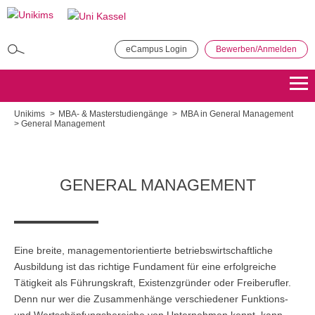
Direkt
zum
Inhalt
eCampus Login
Bewerben/Anmelden
MBA in General Management
Bewerben
Übersicht
Unikims
MBA- & Masterstudiengänge
MBA in General Management
General Management
Master of Public Administration (MPA)
Bewerben
Übersicht
GENERAL MANAGEMENT
Master Coaching, Organisationsberatung, Supervision (COS)
Bewerben
Übersicht
Eine breite, managementorientierte betriebswirtschaftliche
Master of Science - Industrielles Produktionsmanagement
Ausbildung ist das richtige Fundament für eine erfolgreiche
Tätigkeit als Führungskraft, Existenzgründer oder Freiberufler.
Bewerben
Übersicht
Denn nur wer die Zusammenhänge verschiedener Funktions-