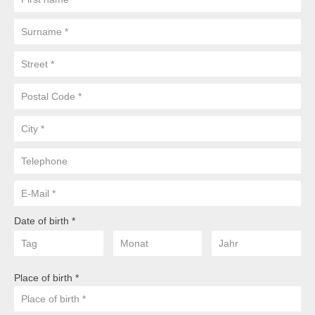
name
Anmelden
Übersicht
Surname
Innovation & Entrepreneurship
Street
Anmelden
Übersicht
Postal
Code
Planung des ÖPNV
City
Übersicht
Telephone
Organisation, Wettbewerb und Recht im ÖPNV
E-
Übersicht
Mail
Date of birth
Betrieb, Technik und Verkehrsmanagement des ÖPNV
Date
Date
Date
of
of
of
Übersicht
birth:
birth:
birth:
Place of birth
Tag
Monat
Jahr
Planung, Betrieb und Steuerung von Produktions- und
Logistiksystemen