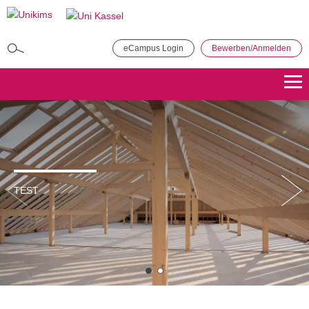
Direkt
zum
Inhalt
eCampus Login
Bewerben/Anmelden
MBA in General Management
Bewerben
Übersicht
Master of Public Administration (MPA)
Bewerben
Übersicht
TEST
Master Coaching, Organisationsberatung, Supervision (COS)
Bewerben
Übersicht
Master of Science - Industrielles Produktionsmanagement
Bewerben
Übersicht