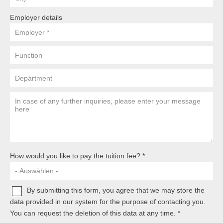
Übersicht
Employer details
Planspiel Produktionssteuerung und Logistik
employer
Übersicht
function
Industrie 4.0
department
Übersicht
Your
message
Kompetenzbasiertes Projektmanagement
to
Übersicht
us
Business Spotlight
How would you like to pay the tuition fee?
Übersicht
By submitting this form, you agree that we may store the
data provided in our system for the purpose of contacting you.
You can request the deletion of this data at any time.