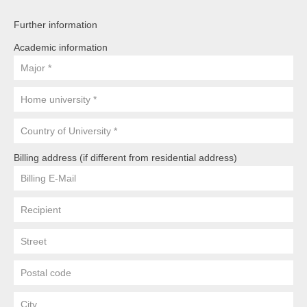
Übersicht
Further information
Qualitätsmanagement in Entwicklung, Planung, Produktion und
Academic information
Lieferkette
Major
Übersicht
Home
university
Informationsmanagement in Produktion und Logistik
Country
Übersicht
Billing address (if different from residential address)
Billing
Studienprogramme Energie-Bauen-Umwelt
E-
Übersicht
Mail
Recipient
address
BWL-Kompakt
Street
Übersicht
Postal
Code
Betriebswirtschaft des ÖPNV
City