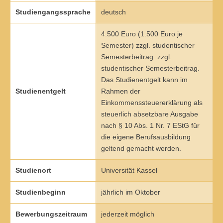
Übersicht
Studiengangssprache
deutsch
Qualitätsmanagement in Entwicklung, Planung, Produktion und
4.500 Euro (1.500 Euro je
Lieferkette
Semester) zzgl. studentischer
Semesterbeitrag. zzgl.
Übersicht
studentischer Semesterbeitrag.
Das Studienentgelt kann im
Informationsmanagement in Produktion und Logistik
Studienentgelt
Rahmen der
Einkommenssteuererklärung als
Übersicht
steuerlich absetzbare Ausgabe
nach § 10 Abs. 1 Nr. 7 EStG für
Studienprogramme Energie-Bauen-Umwelt
die eigene Berufsausbildung
Übersicht
geltend gemacht werden.
BWL-Kompakt
Studienort
Universität Kassel
Übersicht
Studienbeginn
jährlich im Oktober
Betriebswirtschaft des ÖPNV
Bewerbungszeitraum
jederzeit möglich