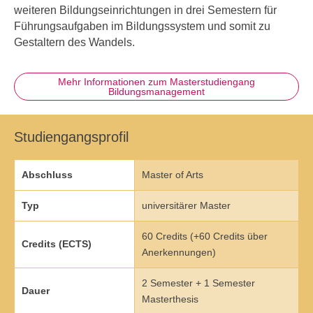
weiteren Bildungseinrichtungen in drei Semestern für
Anmelden
Übersicht
Führungsaufgaben im Bildungssystem und somit zu
Gestaltern des Wandels.
Innovation & Entrepreneurship
Anmelden
Übersicht
Mehr Informationen zum Masterstudiengang
Bildungsmanagement
Planung des ÖPNV
Studiengangsprofil
Übersicht
Organisation, Wettbewerb und Recht im ÖPNV
Abschluss
Master of Arts
Übersicht
Typ
universitärer Master
Betrieb, Technik und Verkehrsmanagement des ÖPNV
60 Credits (+60 Credits über
Credits (ECTS)
Anerkennungen)
Übersicht
2 Semester + 1 Semester
Planung, Betrieb und Steuerung von Produktions- und
Dauer
Masterthesis
Logistiksystemen