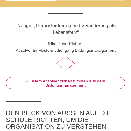
Übersicht
Planspiel Produktionssteuerung und Logistik
„Neugier, Herausforderung und Veränderung als
"D
Übersicht
Lebensform“
Industrie 4.0
Silke Rohe-Pfeffer
,
Absolventin Masterstudiengang Bildungsmanagement
Übersicht
Kompetenzbasiertes Projektmanagement
Übersicht
Zu allem Absolvent:innenstimmen aus dem
Bildungsmanagement
Business Spotlight
Übersicht
DEN BLICK VON AUSSEN AUF DIE S
CHULE RICHTEN, UM DIE O
RGANISATION ZU VERSTEHEN