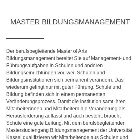
Master of Science - ÖPNV und Mobilität
Bewerben
Übersicht
MASTER BILDUNGSMANAGEMENT
Master in Bildungsmanagement
Bewerben
Übersicht
Der berufsbegleitende Master of Arts
Master of Science Wind Energy Systems
Bildungsmanagement bereitet Sie auf Management- und
Führungsaufgaben in Schulen und anderen
Bewerben
Übersicht
Bildungseinrichtungen vor,
weil Schulen und
Wind Energy Systems (WES) - Diploma of Advanced Studies
Bildungsinstitutionen sich permanent verändern. Das
(DAS)
wiederum gelingt nur mit guter Führung. Schule und
Bildung befinden sich in einem permanenten
Anmelden
Übersicht
Veränderungsprozess. Damit die Institution samt ihren
Mitarbeiterinnen und Mitarbeitern die Veränderung als
Digital Business
Herausforderung auffasst und auch besteht, braucht
Schule eine gute Leitung. Mit dem berufsbegleitenden
Anmelden
Übersicht
Masterstudiengang Bildungsmanagement der Universität
Kassel qualifizieren wir Mitarbeitende aus Schulen und
Marketing & Sales