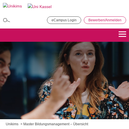
Direkt
zum
Inhalt
eCampus Login
Bewerben/Anmelden
MBA in General Management
Bewerben
Übersicht
Master of Public Administration (MPA)
Bewerben
Übersicht
Master Coaching, Organisationsberatung, Supervision (COS)
Bewerben
Übersicht
Master of Science - Industrielles Produktionsmanagement
Bewerben
Übersicht
Unikims
Master Bildungsmanagement – Übersicht