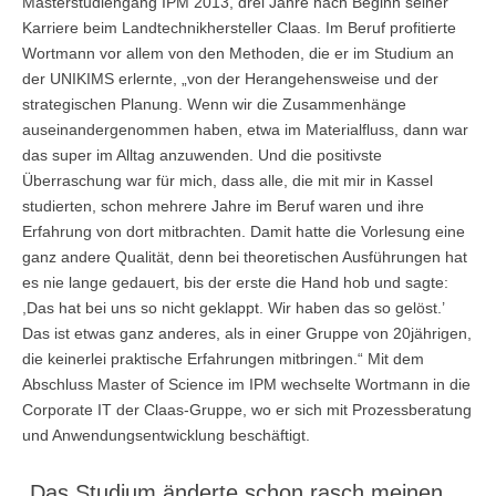
Masterstudiengang IPM 2013, drei Jahre nach Beginn seiner
Übersicht
Karriere beim Landtechnikhersteller Claas. Im Beruf profitierte
Wortmann vor allem von den Methoden, die er im Studium an
Qualitätsmanagement in Entwicklung, Planung, Produktion und
der UNIKIMS erlernte, „von der Herangehensweise und der
Lieferkette
strategischen Planung. Wenn wir die Zusammenhänge
auseinandergenommen haben, etwa im Materialfluss, dann war
Übersicht
das super im Alltag anzuwenden. Und die positivste
Überraschung war für mich, dass alle, die mit mir in Kassel
Informationsmanagement in Produktion und Logistik
studierten, schon mehrere Jahre im Beruf waren und ihre
Erfahrung von dort mitbrachten. Damit hatte die Vorlesung eine
Übersicht
ganz andere Qualität, denn bei theoretischen Ausführungen hat
es nie lange gedauert, bis der erste die Hand hob und sagte:
Studienprogramme Energie-Bauen-Umwelt
,Das hat bei uns so nicht geklappt. Wir haben das so gelöst.’
Übersicht
Das ist etwas ganz anderes, als in einer Gruppe von 20jährigen,
die keinerlei praktische Erfahrungen mitbringen.“ Mit dem
BWL-Kompakt
Abschluss Master of Science im IPM wechselte Wortmann in die
Corporate IT der Claas-Gruppe, wo er sich mit Prozessberatung
Übersicht
und Anwendungsentwicklung beschäftigt.
Betriebswirtschaft des ÖPNV
„Das Studium änderte schon rasch meinen