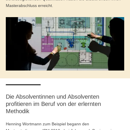
Masterabschluss erreicht.
Anmelden
Übersicht
Innovation & Entrepreneurship
Anmelden
Übersicht
Planung des ÖPNV
Übersicht
Organisation, Wettbewerb und Recht im ÖPNV
Übersicht
Betrieb, Technik und Verkehrsmanagement des ÖPNV
Die Absolventinnen und Absolventen
profitieren im Beruf von der erlernten
Übersicht
Methodik
Planung, Betrieb und Steuerung von Produktions- und
Henning Wortmann zum Beispiel begann den
Logistiksystemen