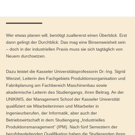
Master of Science - ÖPNV und Mobilität
Bewerben
Übersicht
Master in Bildungsmanagement
Wer etwas planen will, benötigt zuallererst einen Überblick. Erst
Bewerben
Übersicht
dann gelingt der Durchblick. Das mag eine Binsenweisheit sein
– doch in der industriellen Praxis muss sie sich tagtäglich von
Master of Science Wind Energy Systems
Neuem durchsetzen.
Bewerben
Übersicht
Dazu leistet die Kasseler Universitätsprofessorin Dr.-Ing. Sigrid
Wind Energy Systems (WES) - Diploma of Advanced Studies
Wenzel, Leiterin des Fachgebiets Produktionsorganisation und
(DAS)
Fabrikplanung am Fachbereich Maschinenbau sowie
akademische Leiterin des Studiengangs, ihren Beitrag. An der
Anmelden
Übersicht
UNIKIMS, der Management School der Kasseler Universität
qualifiziert sie Mitarbeiterinnen und Mitarbeiter in
Digital Business
Ingenieurberufen, der Informatik, aber auch der
Betriebswirtschaft in dem Studiengang „Industrielles
Anmelden
Übersicht
Produktionsmanagement“ (IPM). Nach fünf Semestern der
Marketing & Sales
berufsbegleitenden Qualifikation haben die Studierenden ihren