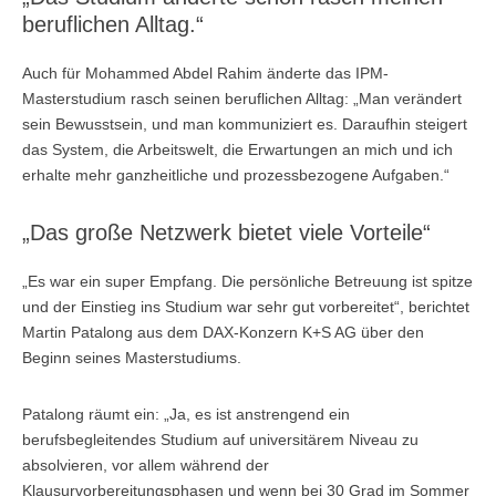
Übersicht
beruflichen Alltag.“
Planspiel Produktionssteuerung und Logistik
Auch für Mohammed Abdel Rahim änderte das IPM-
Masterstudium rasch seinen beruflichen Alltag: „Man verändert
Übersicht
sein Bewusstsein, und man kommuniziert es. Daraufhin steigert
das System, die Arbeitswelt, die Erwartungen an mich und ich
Industrie 4.0
erhalte mehr ganzheitliche und prozessbezogene Aufgaben.“
Übersicht
„Das große Netzwerk bietet viele Vorteile“
Kompetenzbasiertes Projektmanagement
„Es war ein super Empfang. Die persönliche Betreuung ist spitze
Übersicht
und der Einstieg ins Studium war sehr gut vorbereitet“, berichtet
Martin Patalong aus dem DAX-Konzern K+S AG über den
Business Spotlight
Beginn seines Masterstudiums.
Übersicht
Patalong räumt ein: „Ja, es ist anstrengend ein
berufsbegleitendes Studium auf universitärem Niveau zu
absolvieren, vor allem während der
Klausurvorbereitungsphasen und wenn bei 30 Grad im Sommer