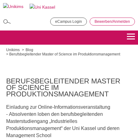
Direkt
zum
Inhalt
eCampus Login
Bewerben/Anmelden
MBA in General Management
Bewerben
Übersicht
Unikims
Blog
Berufsbegleitender Master of Science im Produktionsmanagement
Master of Public Administration (MPA)
Bewerben
Übersicht
BERUFSBEGLEITENDER MASTER
OF SCIENCE IM
Master Coaching, Organisationsberatung, Supervision (COS)
PRODUKTIONSMANAGEMENT
Bewerben
Übersicht
Einladung zur Online-Informationsveranstaltung
Master of Science - Industrielles Produktionsmanagement
- Absolventen loben den berufsbegleitenden
Masterstudiengang „Industrielles
Bewerben
Übersicht
Produktionsmanagement“ der Uni Kassel und deren
Management School