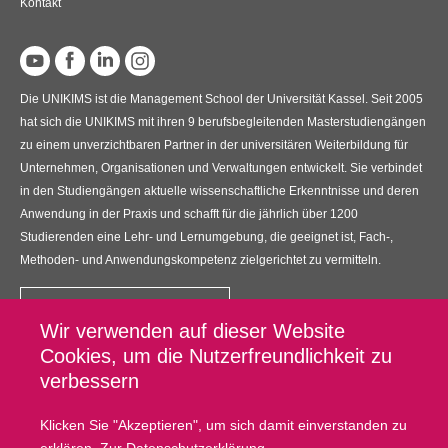
Kontakt
Die UNIKIMS ist die Management School der Universität Kassel. Seit 2005
hat sich die UNIKIMS mit ihren 9 berufsbegleitenden Masterstudiengängen
zu einem unverzichtbaren Partner in der universitären Weiterbildung für
Unternehmen, Organisationen und Verwaltungen entwickelt. Sie verbindet
in den Studiengängen aktuelle wissenschaftliche Erkenntnisse und deren
Anwendung in der Praxis und schafft für die jährlich über 1200
Studierenden eine Lehr- und Lernumgebung, die geeignet ist, Fach-,
Methoden- und Anwendungskompetenz zielgerichtet zu vermitteln.
Kontakt
Wir verwenden auf dieser Website
UNIKIMS GmbH
Cookies, um die Nutzerfreundlichkeit zu
Universitätsplatz 12, 34127 Kassel
verbessern
Fußzeilenmenü
Datenschutz
Klicken Sie "Akzeptieren", um sich damit einverstanden zu